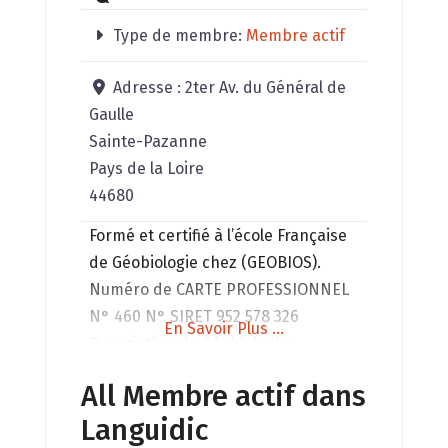
Type de membre:
Membre actif
Adresse :
2ter Av. du Général de
Gaulle
Sainte-Pazanne
Pays de la Loire
44680
Formé et certifié à l’école Française
de Géobiologie chez (GEOBIOS).
Numéro de CARTE PROFESSIONNEL
N° 460 N° SIRET 952 578 326
En Savoir Plus ...
Description de Géobiologie :
J’effectue des diagnostics
All Membre actif dans
géobiologiques des : – Terrains nus
Languidic
et après construction de la maison.