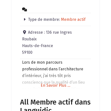
Type de membre:
Membre actif
Adresse :
136 rue Ingres
Roubaix
Hauts-de-France
59100
Lors de mon parcours
professionnel dans l’architecture
d’intérieur, j’ai très tôt pris
conscience que la qualité d’un lieu
En Savoir Plus ...
ne se limite pas à son esthétique,
mais réside dans son équilibre
All Membre actif dans
invisible. C’est tout naturellement
Languidic
que je me suis d’abord initiée au