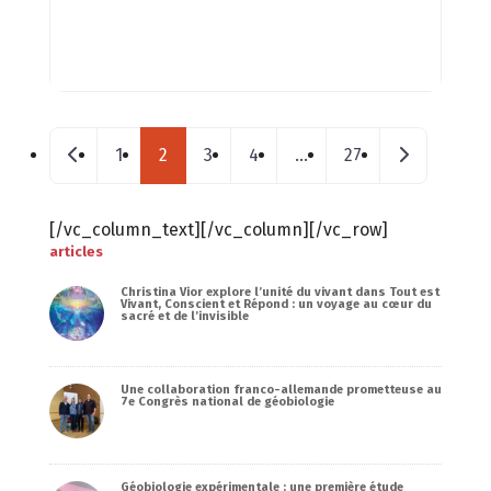
Posts navigation
Nouveaux postes
Messages p
1
2
3
4
…
27
[/vc_column_text][/vc_column][/vc_row]
articles
Christina Vior explore l’unité du vivant dans Tout est
Vivant, Conscient et Répond : un voyage au cœur du
sacré et de l’invisible
Une collaboration franco-allemande prometteuse au
7e Congrès national de géobiologie
Géobiologie expérimentale : une première étude