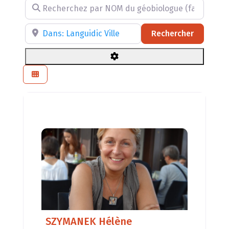
Recherchez par NOM du géobiologue (facultatif)
Recherchez par RÉGION, DÉPARTEMENT ou VILLE
Recherch
Rechercher
SZYMANEK Hélène