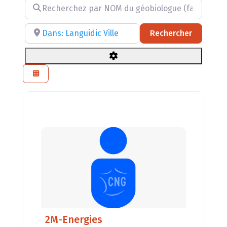
Recherchez par NOM du géobiologue (facultatif)
Recherchez par RÉGION, DÉPARTEMENT ou VILLE
Recherch
Rechercher
2M-Energies