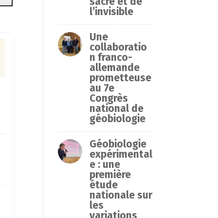
sacré et de
l’invisible
Une
collaboratio
n franco-
allemande
prometteuse
au 7e
Congrès
national de
géobiologie
Géobiologie
expérimental
e : une
première
étude
nationale sur
les
variations