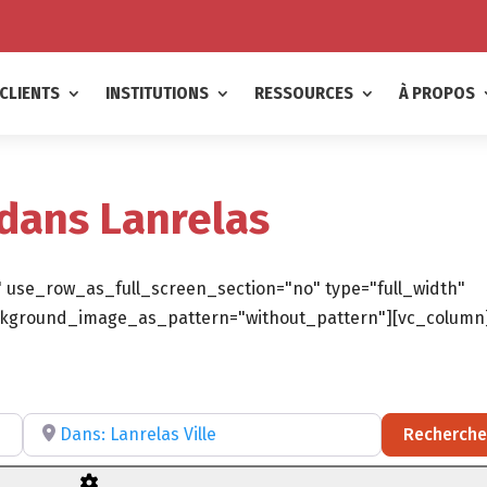
CLIENTS
INSTITUTIONS
RESSOURCES
À PROPOS
 dans Lanrelas
 use_row_as_full_screen_section="no" type="full_width"
background_image_as_pattern="without_pattern"][vc_column
ltatif)
Recherchez par RÉGION, DÉPARTEMENT ou VILLE
Recherche