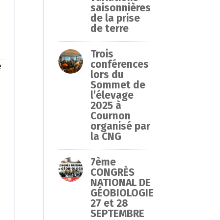
saisonnières
de la prise
de terre
Trois
conférences
e
lors du
Sommet de
l’élevage
2025 à
.
Cournon
organisé par
la CNG
t
7ème
CONGRÈS
NATIONAL DE
GÉOBIOLOGIE
27 et 28
SEPTEMBRE