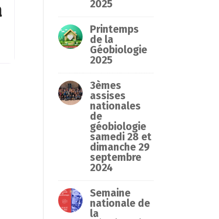
2025
a
Printemps
de la
s
Géobiologie
s
2025
3èmes
e
assises
nationales
de
s
géobiologie
samedi 28 et
dimanche 29
septembre
2024
Semaine
nationale de
la