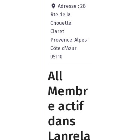
Adresse :
28
sensibleme
Rte de la
pollutions
Chouette
électro-
Claret
magnétiqu
Provence-Alpes-
(équipeme
Côte d'Azur
ménager, re
05110
All
Membr
e actif
dans
Lanrela