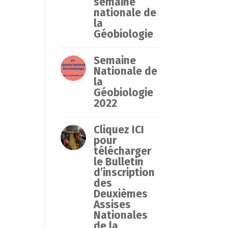
semaine
nationale de
la
Géobiologie
Semaine
Nationale de
la
Géobiologie
2022
Cliquez ICI
pour
télécharger
le Bulletin
d’inscription
des
Deuxièmes
Assises
Nationales
de la