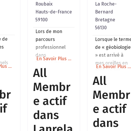
Roubaix
La Roche-
Hauts-de-France
Bernard
59100
Bretagne
56130
Lors de mon
e de
parcours
Lorsque le term
es
professionnel
de « géobiologie
dans
» est arrivé à
En Savoir Plus ...
nels
l’architecture
mes oreilles en
lus ...
En Savoir Plus ..
All
e
d’intérieur, j’ai
2005, ça été
All
;
très tôt pris
comme une
Membr
n
conscience que
porte qui
br
Membr
la qualité d’un
doucement allai
e actif
s,
lieu ne se limite
s’ouvrir et
if
e actif
e
pas à son
grandir vers un
dans
r vos
esthétique, mais
monde par
dans
Lanrela
réside dans son
lequel j’étais