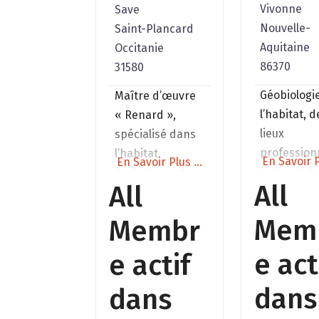
Vivonne
Save
Nouvelle-
Saint-Plancard
Aquitaine
Occitanie
86370
31580
Géobiologi
Maître d’œuvre
l’habitat, d
« Renard »,
lieux
spécialisé dans
profession
l’habitat
En Savoir P
En Savoir Plus ...
(cabinet d
écologique et
All
All
thérapeute
patrimoine
exploitatio
ancien /
Mem
Membr
agricole,
MH;Géobiologue
restaurant
professionnel
e act
e actif
…)Approch
depuis 1993. «
centrée su
Nous n’arrivons
dans
dans
besoins.
pas sur un lieu