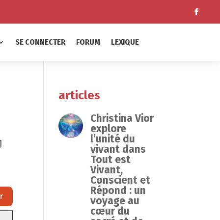
SE CONNECTER
FORUM
LEXIQUE
articles
Christina Vior
explore
l’unité du
]
vivant dans
Tout est
Vivant,
Conscient et
Répond : un
Rechercher
r
voyage au
cœur du