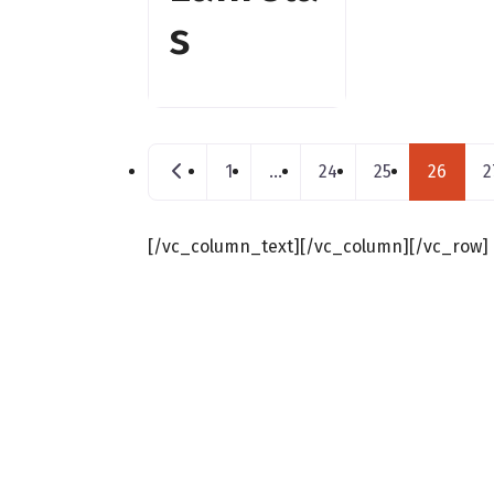
s
Posts navigation
Nouveaux postes
1
…
24
25
26
2
[/vc_column_text][/vc_column][/vc_row]