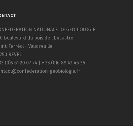
ONTACT
ONFEDERATION NATIONALE DE GEOBIOLOGIE
0 boulevard du bois de l'Encastre
int-Ferréol - Vaudreuille
1250 REVEL
33 (0)5 61 20 07 74 | + 33 (0)6 88 43 46 36
ontact@confederation-geobiologie.fr