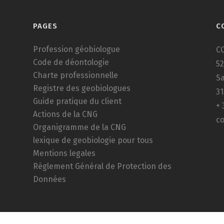
PAGES
C
Profession géobiologue
C
Code de déontologie
52
Charte professionnelle
Sa
Registre des geobiologues
3
Guide pratique du client
+ 
Actions de la CNG
c
Organigramme de la CNG
lexique de geobiologie pour tous
Mentions legales
Règlement Général de Protection des
Données