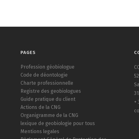
PAGES
C
Profession géobiologue
C
Code de déontologie
52
Charte professionnelle
Sa
Registre des geobiologues
3
Guide pratique du client
+ 
Actions de la CNG
c
Organigramme de la CNG
lexique de geobiologie pour tous
Mentions legales