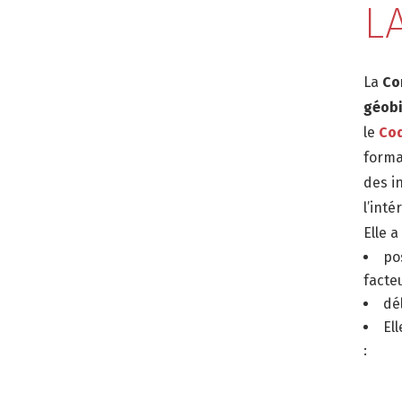
L
La
Co
géobi
le
Cod
format
des i
l’inté
Elle a
po
facte
dé
El
: