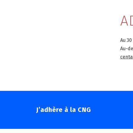
A
Au 30
Au-de
centa
J’adhère à la CNG