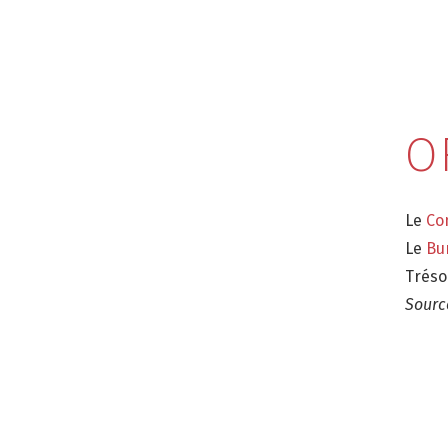
O
Le
Con
Le
Bu
Tréso
Source