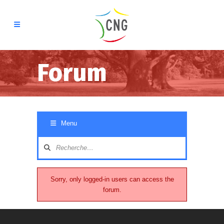
Forum
Navigation
Menu
du
forum
Sorry, only logged-in users can access the
forum.