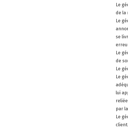
Le gé
de la
Le gé
annon
se li
erreu
Le gé
de so
Le gé
Le gé
adéqu
lui a
relié
par l
Le gé
client