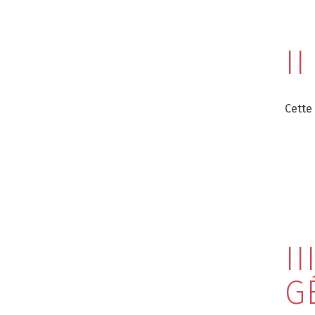
I
Cette
I
G