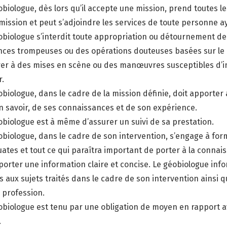
obiologue, dès lors qu’il accepte une mission, prend toutes 
 mission et peut s’adjoindre les services de toute personn
obiologue s’interdit toute appropriation ou détournement d
ces trompeuses ou des opérations douteuses basées sur le dén
vrer à des mises en scène ou des manœuvres susceptibles d’i
r.
obiologue, dans le cadre de la mission définie, doit apporte
n savoir, de ses connaissances et de son expérience.
obiologue est à même d’assurer un suivi de sa prestation.
obiologue, dans le cadre de son intervention, s’engage à fo
ates et tout ce qui paraîtra important de porter à la conna
pporter une information claire et concise. Le géobiologue in
es aux sujets traités dans le cadre de son intervention ainsi
a profession.
obiologue est tenu par une obligation de moyen en rapport av
.