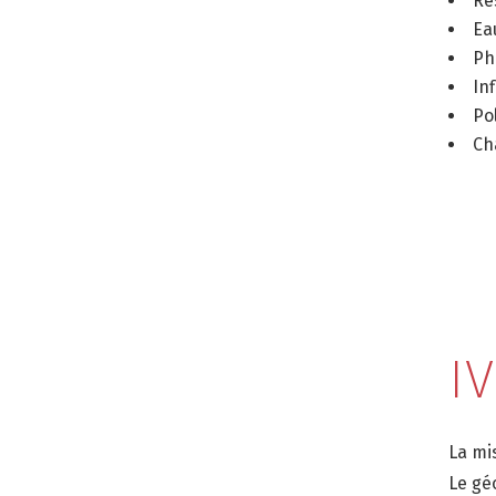
Ré
Ea
Ph
In
Po
Ch
I
La mi
Le géo