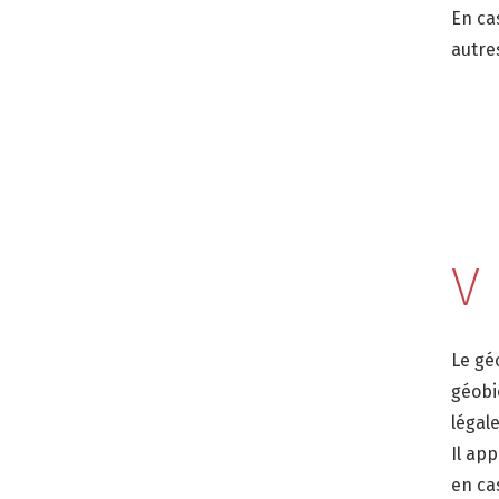
En ca
autre
V
Le gé
géobi
légal
Il ap
en cas