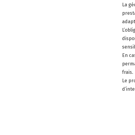
La gé
prest
adapt
L’obli
dispo
sensi
En ca
perma
frais.
Le pr
d’inte