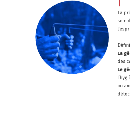
I
La pr
sein 
l’espr
Défini
La gé
des c
Le gé
l’hyg
ou amé
détect