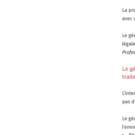
La pr
avec d
Le gé
légal
Profes
Le gé
trai
L’int
pas d
Le géo
l’envi