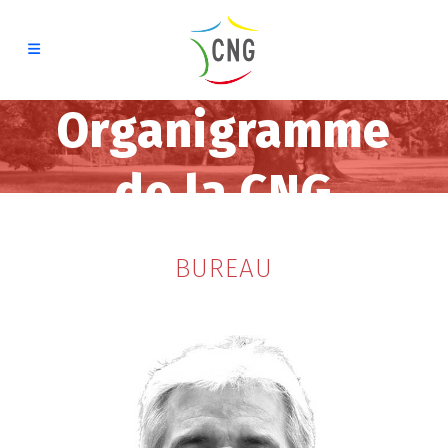
Organigramme
de la CNG
BUREAU