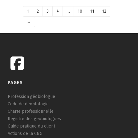
1
2
3
4
…
10
11
12
→
PAGES
Profession géobiologue
Code de déontologie
Charte professionnelle
Registre des geobiologues
Guide pratique du client
Actions de la CNG