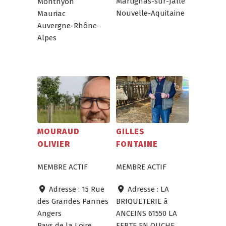
Martignas-sur-Jalle
Monthyon
Nouvelle-Aquitaine
Mauriac
Auvergne-Rhône-
Alpes
MOURAUD
GILLES
OLIVIER
FONTAINE
MEMBRE ACTIF
MEMBRE ACTIF
Adresse :
15 Rue
Adresse :
LA
des Grandes Pannes
BRIQUETERIE à
Angers
ANCEINS 61550 LA
Pays de la Loire
FERTE EN OUCHE