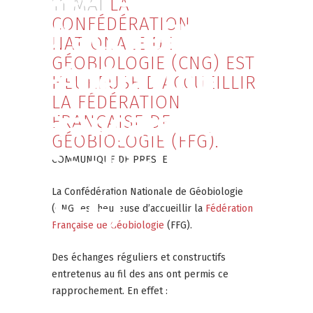
11 MAI
LA
CONFÉDÉRATION
d’accueillir la
NATIONALE DE
GÉOBIOLOGIE (CNG) EST
Fédération
HEUREUSE D’ACCUEILLIR
LA FÉDÉRATION
Française de
FRANÇAISE DE
GÉOBIOLOGIE (FFG).
Géobiologie
COMMUNIQUE DE PRESSE
La Confédération Nationale de Géobiologie
(FFG).
(CNG) est heureuse d’accueillir la
Fédération
Française de Géobiologie
(FFG).
Des échanges réguliers et constructifs
entretenus au fil des ans ont permis ce
rapprochement. En effet :