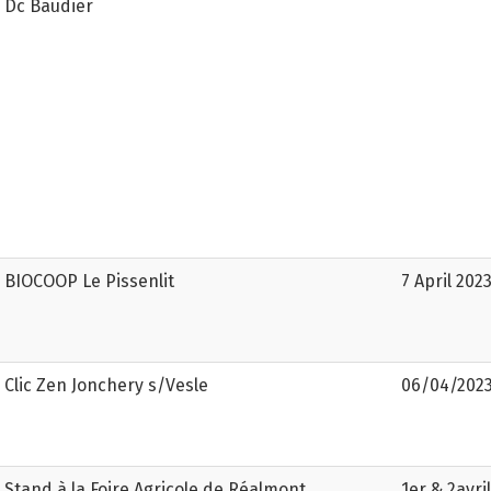
Dc Baudier
BIOCOOP Le Pissenlit
7 April 202
Clic Zen Jonchery s/Vesle
06/04/202
Stand à la Foire Agricole de Réalmont
1er & 2avril