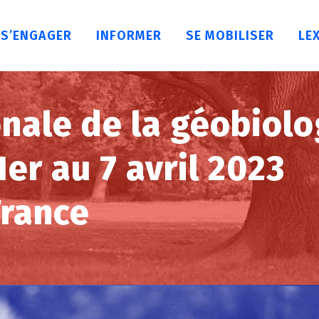
S’ENGAGER
INFORMER
SE MOBILISER
LE
nale de la géobiolo
1er au 7 avril 2023
France