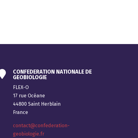
CONFEDERATION NATIONALE DE

GEOBIOLOGIE
FLEX-O
17 rue Océane
44800 Saint Herblain
France
contact@confederation-
geobiologie.fr