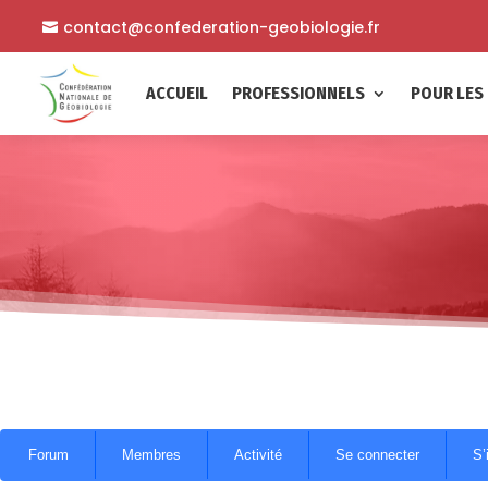
contact@confederation-geobiologie.fr
ACCUEIL
PROFESSIONNELS
POUR LES 
Navigation
Forum
Membres
Activité
Se connecter
S’
du
forum