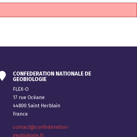
CONFEDERATION NATIONALE DE

GEOBIOLOGIE
FLEX-O
17 rue Océane
44800 Saint Herblain
France
contact@confederation-
geobiologie.fr