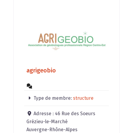
spécificités reposent : ​ sur notre
grande expérience avec plusieurs
milliers d’élevages audités avec des
résultats mesurables sur les
performances animales. ​ un
agrigeobio
Type de membre:
structure
Adresse :
46 Rue des Soeurs
Grézieu-le-Marché
Auvergne-Rhône-Alpes