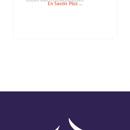
ondes électromagnétiques
En Savoir Plus ...
naturelles et artificielles recherches
conférences stages ateliers