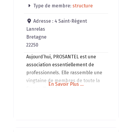
Type de membre:
structure
Adresse :
4 Saint-Régent
Lanrelas
Bretagne
22250
Aujourd’hui, PROSANTEL est une
association essentiellement de
professionnels. Elle rassemble une
vingtaine de membres de toute la
En Savoir Plus ...
France. Nous faisons de
l’autoformation, de l’information et
nous invitons régulièrement des
personnes extérieures à venir
apporter de nouvelles compétences
et solutions. ​ Nos