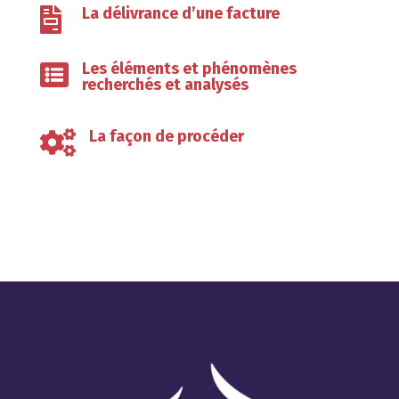
La délivrance d’une facture

Les éléments et phénomènes

recherchés et analysés
La façon de procéder
