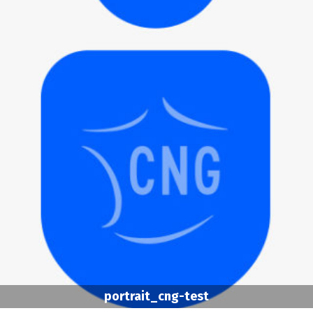
portrait_cng-test