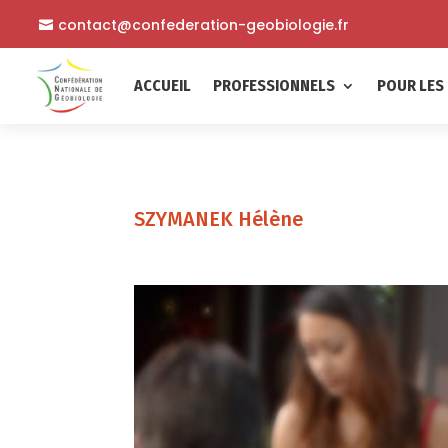
contact@confederation-geobiologie.fr
ACCUEIL
PROFESSIONNELS
POUR LES 
SZYMANEK Hélène