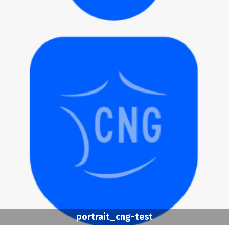
portrait_cng-test