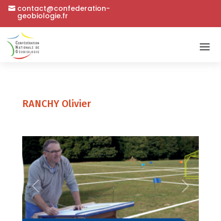
contact@confederation-
geobiologie.fr
RANCHY Olivier
Précédent
Suivant