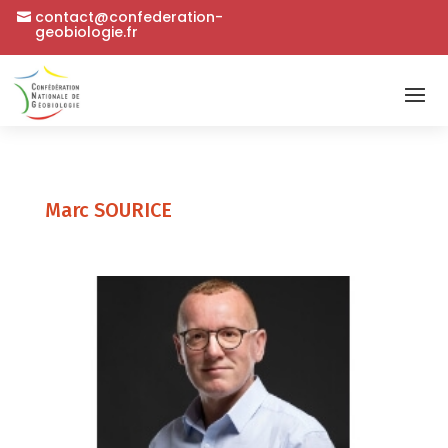
contact@confederation-
geobiologie.fr
Marc SOURICE
Précédent
Suivant