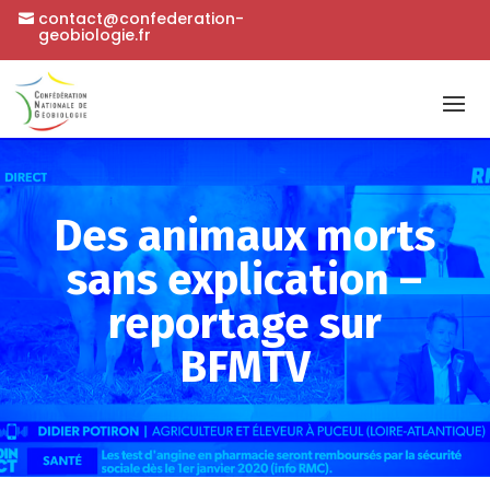
contact@confederation-
geobiologie.fr
Des animaux morts
sans explication –
reportage sur
BFMTV