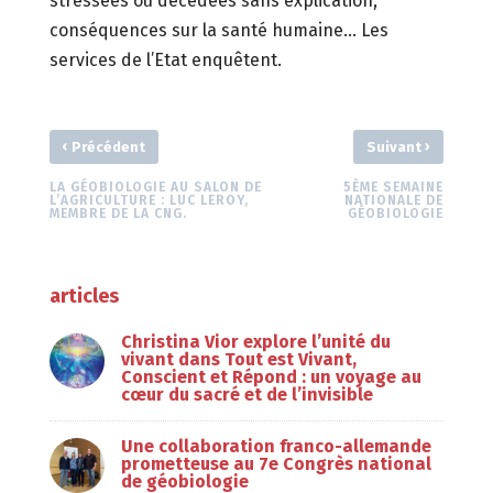
stressées ou décédées sans explication,
conséquences sur la santé humaine… Les
services de l’Etat enquêtent.
‹
›
Précédent
Suivant
LA GÉOBIOLOGIE AU SALON DE
5ÈME SEMAINE
L’AGRICULTURE : LUC LEROY,
NATIONALE DE
MEMBRE DE LA CNG.
GÉOBIOLOGIE
articles
Christina Vior explore l’unité du
vivant dans Tout est Vivant,
Conscient et Répond : un voyage au
cœur du sacré et de l’invisible
Une collaboration franco-allemande
prometteuse au 7e Congrès national
de géobiologie