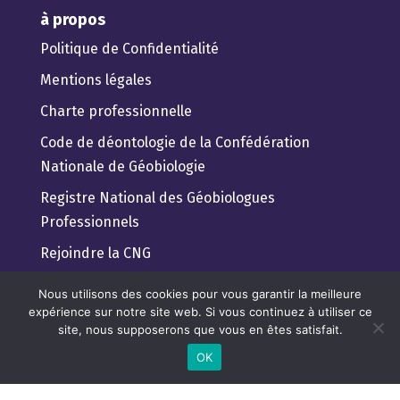
à propos
Politique de Confidentialité
Mentions légales
Charte professionnelle
Code de déontologie de la Confédération
Nationale de Géobiologie
Registre National des Géobiologues
Professionnels
Rejoindre la CNG
Guide pratique du client
Nous utilisons des cookies pour vous garantir la meilleure
expérience sur notre site web. Si vous continuez à utiliser ce
Trouver un géobiologue Professionnel
site, nous supposerons que vous en êtes satisfait.
Lexique de géobiologie pour tous
OK
Règlement Général de Protection des Données