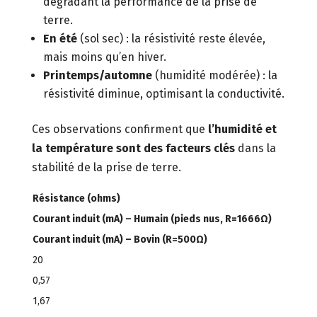
dégradant la performance de la prise de
terre.
En été
(sol sec) : la résistivité reste élevée,
mais moins qu’en hiver.
Printemps/automne
(humidité modérée) : la
résistivité diminue, optimisant la conductivité.
Ces observations confirment que
l’humidité et
la température sont des facteurs clés
dans la
stabilité de la prise de terre.
Résistance (ohms)
Courant induit (mA) – Humain (pieds nus, R=1666Ω)
Courant induit (mA) – Bovin (R=500Ω)
20
0,57
1,67