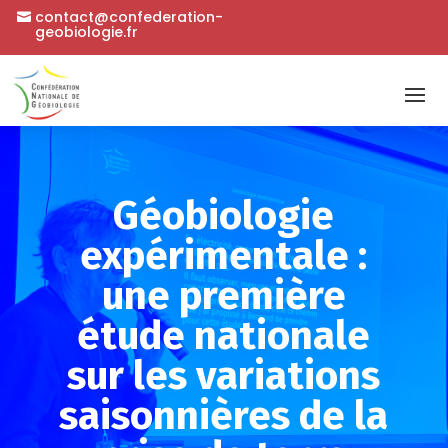
contact@confederation-
geobiologie.fr
Géobiologie
expérimentale :
une première
étude nationale
sur les variations
saisonnières de la