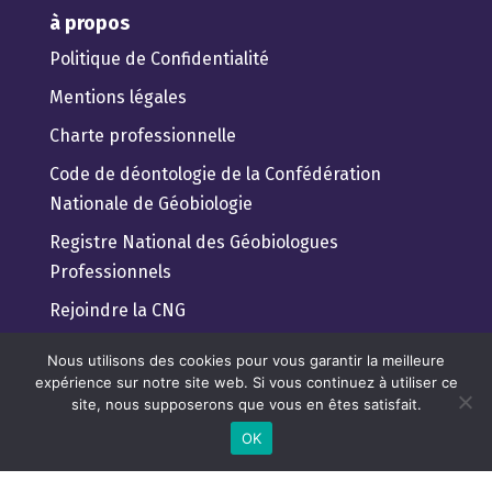
à propos
Politique de Confidentialité
Mentions légales
Charte professionnelle
Code de déontologie de la Confédération
Nationale de Géobiologie
Registre National des Géobiologues
Professionnels
Rejoindre la CNG
Guide pratique du client
Nous utilisons des cookies pour vous garantir la meilleure
expérience sur notre site web. Si vous continuez à utiliser ce
Trouver un géobiologue Professionnel
site, nous supposerons que vous en êtes satisfait.
Lexique de géobiologie pour tous
OK
Règlement Général de Protection des Données