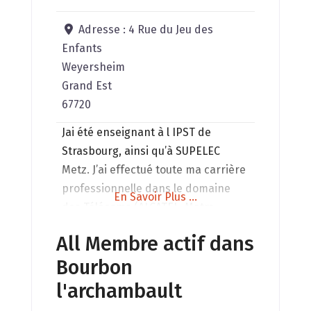
Adresse :
4 Rue du Jeu des
Enfants
Weyersheim
Grand Est
67720
Jai été enseignant à l IPST de
Strasbourg, ainsi qu’à SUPELEC
Metz. J’ai effectué toute ma carrière
professionnelle dans le domaine
En Savoir Plus ...
des Télécoms (ALCATEL, Matra
Communication, SFR , SATMI
All Membre actif dans
Télécom). On me pose souvent des
Bourbon
questions sur l’ impact potentiel de
ces technologies sur nous, sur la
l'archambault
nature. Ce qui précède et le QI