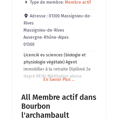
Type de membre:
Membre actif
Adresse :
01300 Massignieu-de-
Rives
Massignieu-de-Rives
Auvergne-Rhône-Alpes
01300
Licencié es sciences (biologie et
physiologie végétale) Agent
immobilier à la retraite Diplômé 2e
degré REIKI Méditation pleine
En Savoir Plus ...
conscience Conseiller en
environnement électromagnétique
All Membre actif dans
Soin de lieux (habitations,
Bourbon
bâtiments agricoles, commerces,
ateliers ) Conférences, stages
l'archambault