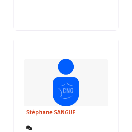
,ateliers, sorties Nature .
Stéphane SANGUE