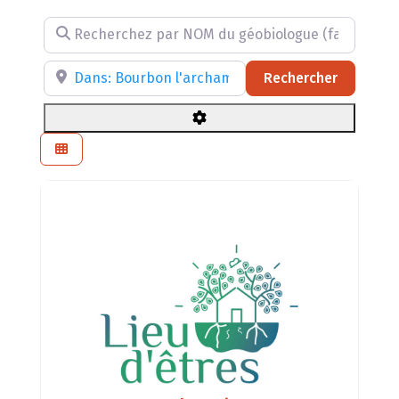
Recherchez par NOM du géobiologue (facultatif)
Recherchez par RÉGION, DÉPARTEMENT ou VILLE
Recherch
Rechercher