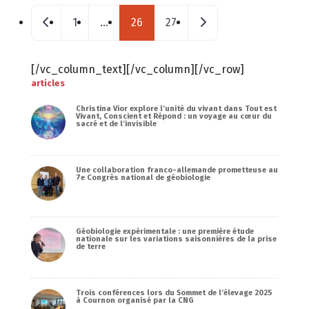
Posts navigation
Nouveaux postes
Messages plus ancie
1
…
26
27
[/vc_column_text][/vc_column][/vc_row]
articles
Christina Vior explore l’unité du vivant dans Tout est
Vivant, Conscient et Répond : un voyage au cœur du
sacré et de l’invisible
Une collaboration franco-allemande prometteuse au
7e Congrès national de géobiologie
Géobiologie expérimentale : une première étude
nationale sur les variations saisonnières de la prise
de terre
Trois conférences lors du Sommet de l’élevage 2025
à Cournon organisé par la CNG