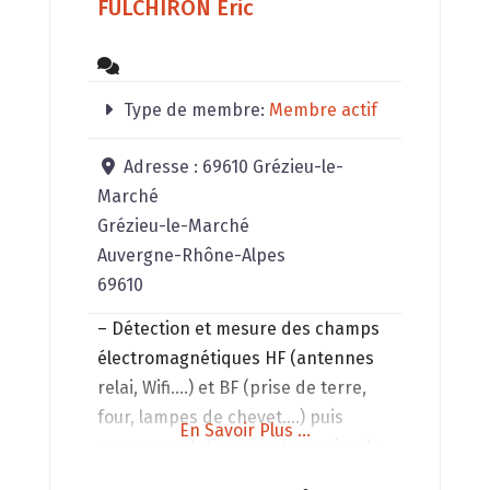
FULCHIRON Eric
Type de membre:
Membre actif
Adresse :
69610 Grézieu-le-
Marché
Grézieu-le-Marché
Auvergne-Rhône-Alpes
69610
– Détection et mesure des champs
électromagnétiques HF (antennes
relai, Wifi….) et BF (prise de terre,
four, lampes de chevet….) puis
En Savoir Plus ...
recommandations si nécessaire de
modifications afin de faire baisser