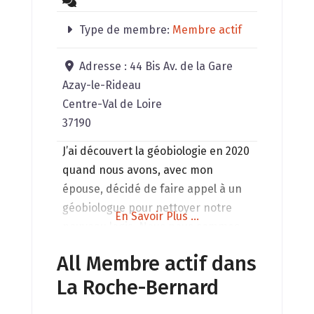
Type de membre:
Membre actif
Adresse :
44 Bis Av. de la Gare
Azay-le-Rideau
Centre-Val de Loire
37190
J’ai découvert la géobiologie en 2020
quand nous avons, avec mon
épouse, décidé de faire appel à un
géobiologue pour nettoyer notre
En Savoir Plus ...
nouveau logis. Nous nous sommes
formés tous les deux en 2021 et
All Membre actif dans
2022, elle s’étant orientée ensuite
La Roche-Bernard
vers la kinésiologie en tant que
professionnelle. La géobiologie me