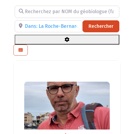
Recherchez par NOM du géobiologue (facultatif)
Recherchez par RÉGION, DÉPARTEMENT ou VILLE
Recherch
Rechercher