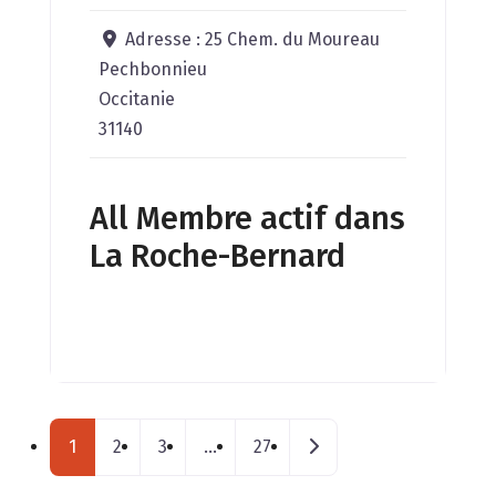
Adresse :
25 Chem. du Moureau
Pechbonnieu
Occitanie
31140
All Membre actif dans
La Roche-Bernard
Posts navigation
Messages plus anciens
1
2
3
…
27