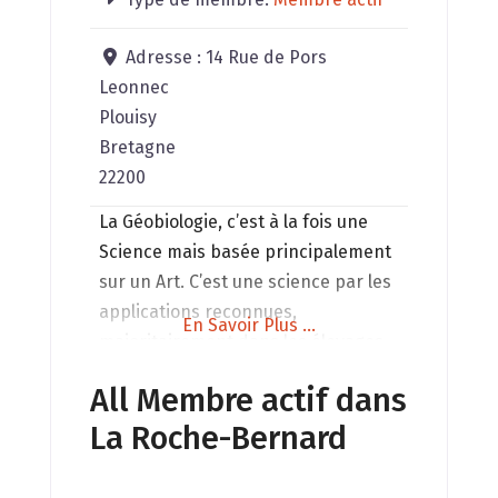
Adresse :
14 Rue de Pors
Leonnec
Plouisy
Bretagne
22200
La Géobiologie, c’est à la fois une
Science mais basée principalement
sur un Art. C’est une science par les
applications reconnues,
En Savoir Plus ...
majoritairement dans les élevages,
et un art dans la principale manière
All Membre actif dans
de le pratiquer, grâce au ressenti du
La Roche-Bernard
géobiologue. La géobiologie
consiste à la mise au meilleur
accord vibratoire possible des lieux,