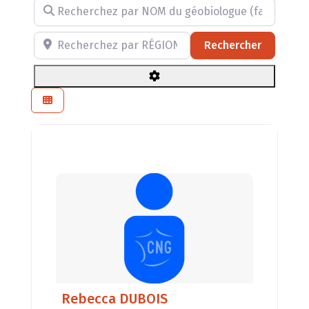
Recherchez par NOM du géobiologue (facultatif)
Recherchez par RÉGION, DÉPARTEMENT ou VILLE
Recherch
Rechercher
Rebecca DUBOIS