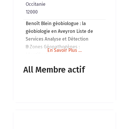
Occitanie
12000
Benoît Blein géobiologue ​: la
géobiologie en Aveyron Liste de
Services Analyse et Détection
🌐 Zones Géopathogènes :
En Savoir Plus ...
Identification précise avec
baguettes Radmaster. 📡 Champs
All Membre actif
Électromagnétiques HF : Sécurisez
votre environnement. 📶 Champs
Électromagnétiques BF : Pour une
maison saine. ☢️ Détection du
Radon : Prévention des risques.
🌬️ Mesure de la Qualité de l’Air
Harmonisation et Aménagement
🏡 Harmonisation des Espaces :