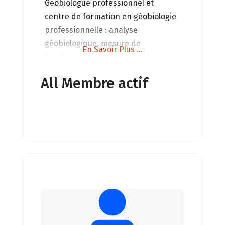
Géobiologue professionnel et
centre de formation en géobiologie
professionnelle : analyse
géobiologique, mesure de
En Savoir Plus ...
l’environnement
électromagnétique, de la qualité de
All Membre actif
l’air, du Radon. Conseil en habitat
sain.