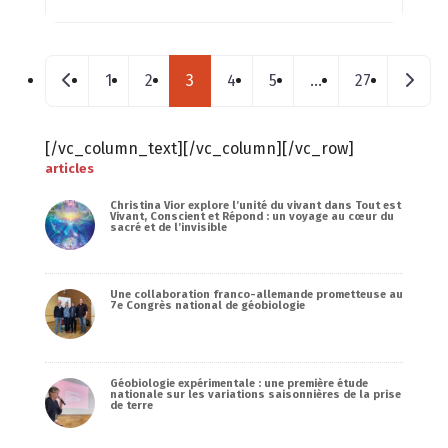
Posts navigation
Nouveaux postes
Messa
1
2
3
4
5
…
27
[/vc_column_text][/vc_column][/vc_row]
articles
Christina Vior explore l’unité du vivant dans Tout est
Vivant, Conscient et Répond : un voyage au cœur du
sacré et de l’invisible
Une collaboration franco-allemande prometteuse au
7e Congrès national de géobiologie
Géobiologie expérimentale : une première étude
nationale sur les variations saisonnières de la prise
de terre