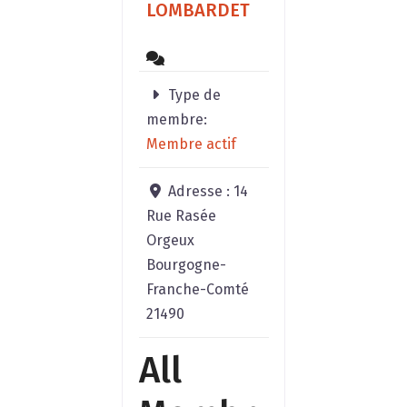
relier les niveaux
LOMBARDET
: CORPS – AME –
ESPRITPrendre
Type de
membre:
Membre actif
Adresse :
14
Rue Rasée
Orgeux
Bourgogne-
Franche-Comté
21490
All