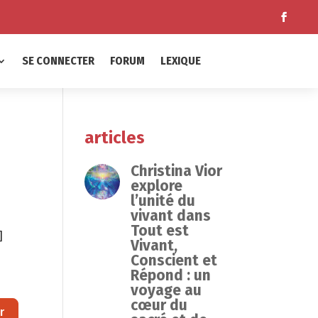
SE CONNECTER
FORUM
LEXIQUE
articles
Christina Vior
explore
l’unité du
vivant dans
Tout est
]
Vivant,
Conscient et
Répond : un
voyage au
cœur du
Rechercher
r