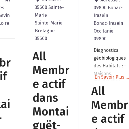
35600 Sainte-
es
09800 Bonac-
Marie
hevin
Irazein
Sainte-Marie
Loire
Bonac-Irazein
Bretagne
Occitanie
35600
09800
Diagnostics
All
géobiologiques
br
des Habitats : –
Membr
if
Maisons
En Savoir Plus ..
e actif
individuelles. –
All
Terrains à
dans
construire. –
ai
Membr
Élevages,
Montai
exploitations
-
e actif
agricoles. –
guët-
Ateliers de