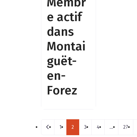
Membr
e actif
dans
Montai
guët-
en-
Forez
Posts navigation
Nouveaux postes
1
2
3
4
…
27