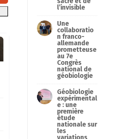
sacré et de
l’invisible
Une
collaboratio
n franco-
allemande
prometteuse
au 7e
Congrès
national de
géobiologie
Géobiologie
expérimental
e : une
première
étude
nationale sur
les
variations