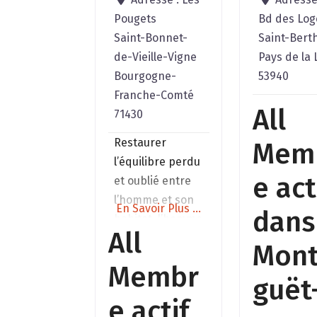
Pougets
Bd des Log
Saint-Bonnet-
Saint-Bert
de-Vieille-Vigne
Pays de la 
Bourgogne-
53940
Franche-Comté
All
71430
Restaurer
Mem
l’équilibre perdu
e act
et oublié entre
l’homme et son
En Savoir Plus ...
dans
habitat, l’homme
All
et la nature.-
Mont
Étude, conseil et
Membr
suivi :De terrain
guët
avant d’y
e actif
implanter un