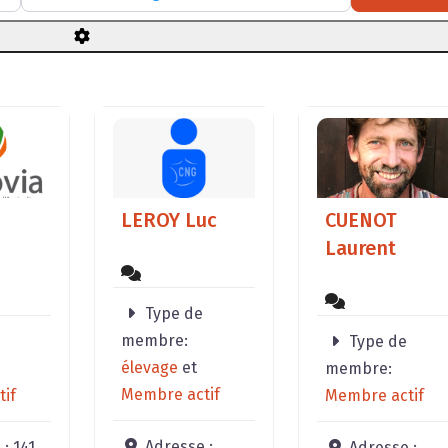
LEROY Luc
CUENOT
Laurent
Type de
membre:
Type de
élevage
et
membre:
Membre actif
if
Membre actif
Adresse :
 :
141
Adresse :