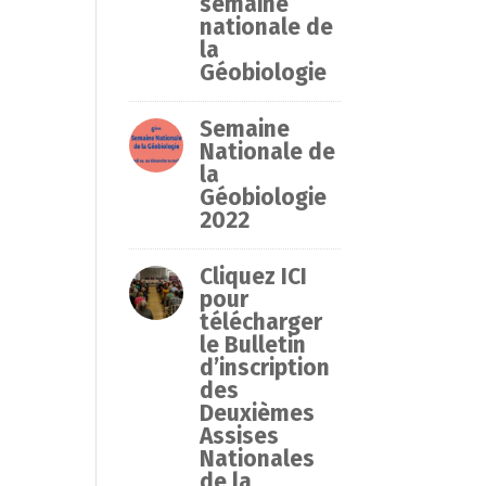
semaine
nationale de
la
Géobiologie
Semaine
Nationale de
la
Géobiologie
2022
Cliquez ICI
pour
télécharger
le Bulletin
d’inscription
des
Deuxièmes
Assises
Nationales
de la