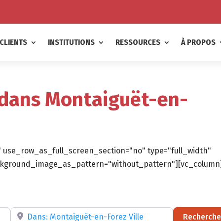
CLIENTS
INSTITUTIONS
RESSOURCES
À PROPOS
 dans Montaiguët-en-
 use_row_as_full_screen_section="no" type="full_width"
background_image_as_pattern="without_pattern"][vc_column
ltatif)
Recherchez par RÉGION, DÉPARTEMENT ou VILLE
Recherche