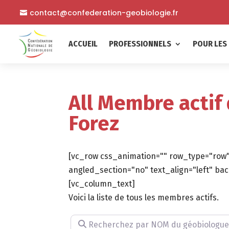
contact@confederation-geobiologie.fr
ACCUEIL
PROFESSIONNELS
POUR LES 
All Membre actif
Forez
[vc_row css_animation="" row_type="row"
angled_section="no" text_align="left" 
[vc_column_text]
Voici la liste de tous les membres actifs.
Recherchez par NOM du géobiologue (facu