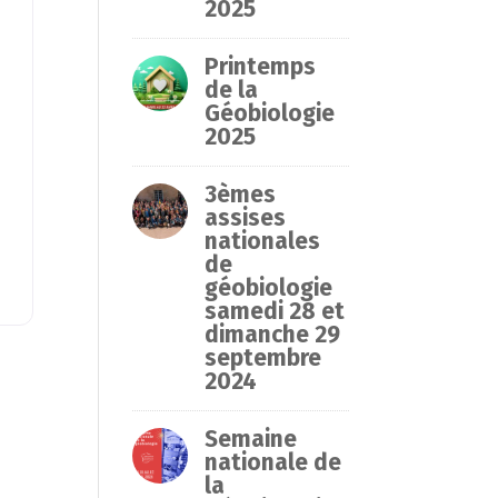
2025
e
Printemps
de la
Géobiologie
2025
3èmes
assises
nationales
de
géobiologie
samedi 28 et
dimanche 29
septembre
2024
Semaine
nationale de
la