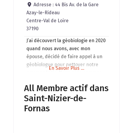
Adresse :
44 Bis Av. de la Gare
Azay-le-Rideau
Centre-Val de Loire
37190
J’ai découvert la géobiologie en 2020
quand nous avons, avec mon
épouse, décidé de faire appel à un
géobiologue pour nettoyer notre
En Savoir Plus ...
nouveau logis. Nous nous sommes
formés tous les deux en 2021 et
All Membre actif dans
2022, elle s’étant orientée ensuite
Saint-Nizier-de-
vers la kinésiologie en tant que
professionnelle. La géobiologie me
Fornas
passionne quotidiennement. Les
deux disciplines se mariant très
bien, nous intervenons