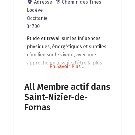
Adresse :
19 Chemin des Tines
Lodève
Occitanie
34700
Etude et travail sur les influences
physiques, énergétiques et subtiles
d’un lieu sur le vivant, avec une
approche qui essaie d’être la plus
En Savoir Plus ...
simple et la plus pratique possible.
Mes prestations incluent: Etudes en
All Membre actif dans
géobiologie de bâtiments et
Saint-Nizier-de-
terrains Implantation de nouveaux
bâtiments Solutions
Fornas
d’harmonisation Conseils et
accompagnement de projets de
construction pour un habitat sain