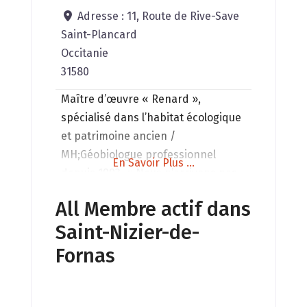
Adresse :
11, Route de Rive-Save
Saint-Plancard
Occitanie
31580
Maître d’œuvre « Renard »,
spécialisé dans l’habitat écologique
et patrimoine ancien /
MH;Géobiologue professionnel
En Savoir Plus ...
depuis 1993. « Nous n’arrivons pas
sur un lieu par hasard : celui-ci a un
All Membre actif dans
message à nous transmettre, qu’il
Saint-Nizier-de-
nous appartient de décoder pour
mieux nous situer sur notre chemin
Fornas
de vie » Chaque étude en
Géobiologie que j’effectue respecte
« l’âme du lieu », qui est la