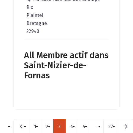
Rio
Plaintel
Bretagne
22940
All Membre actif dans
Saint-Nizier-de-
Fornas
Posts navigation
Nouveaux postes
Mess
1
2
3
4
5
…
27