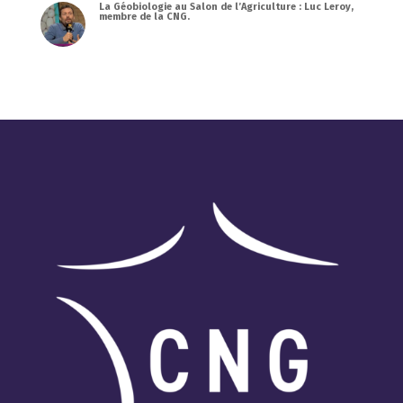
La Géobiologie au Salon de l’Agriculture : Luc Leroy,
membre de la CNG.