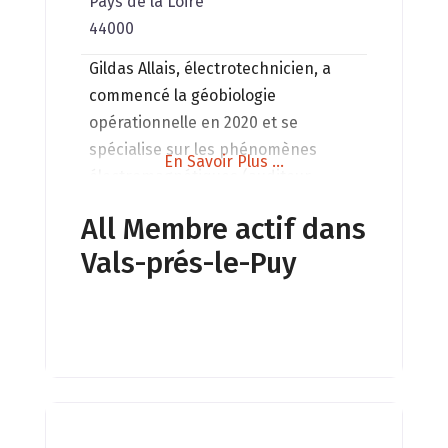
Pays de la Loire
44000
Gildas Allais, électrotechnicien, a
commencé la géobiologie
opérationnelle en 2020 et se
spécialise sur les phénomènes
En Savoir Plus ...
électromagnétiques (auditeur
conseil en pollution
All Membre actif dans
électromagnétique) en complément
Vals-prés-le-Puy
d’une formation en santé
environnementale (IFSEN). Gildas
Allais crée en Janvier 2022 la
structure « Exposom’ACT » => être
acteur de son exposome! Ou
comment atténuer et se protéger
des expositions nocives de notre
environnement sur notre santé.