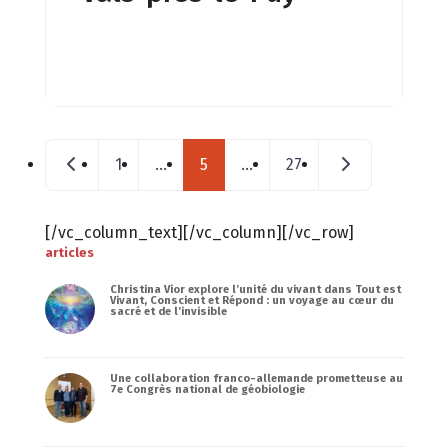
Posts navigation
Nouveaux postes
Messages plus 
1
…
5
…
27
[/vc_column_text][/vc_column][/vc_row]
articles
Christina Vior explore l’unité du vivant dans Tout est
Vivant, Conscient et Répond : un voyage au cœur du
sacré et de l’invisible
Une collaboration franco-allemande prometteuse au
7e Congrès national de géobiologie