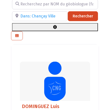
Recherchez par NOM du géobiologue (facultatif)
Recherchez par RÉGION, DÉPARTEMENT ou VILLE
Recherch
Rechercher
DOMINGUEZ Luis