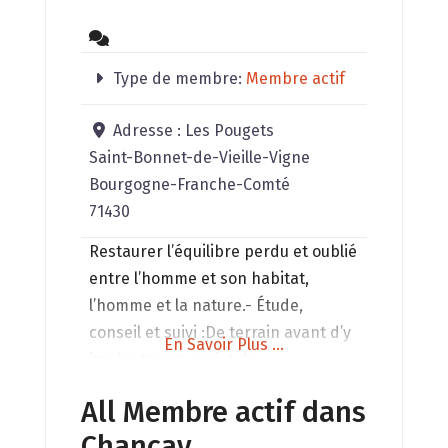
Type de membre:
Membre actif
Adresse :
Les Pougets
Saint-Bonnet-de-Vieille-Vigne
Bourgogne-Franche-Comté
71430
Restaurer l’équilibre perdu et oublié
entre l’homme et son habitat,
l’homme et la nature.- Étude,
conseil et suivi :De terrain avant d’y
En Savoir Plus ...
implanter un projet de
construction,De logements et de
All Membre actif dans
lieu de travail,De l’exploitation
Chançay
agricole.- Recherche d’eau- Conseils