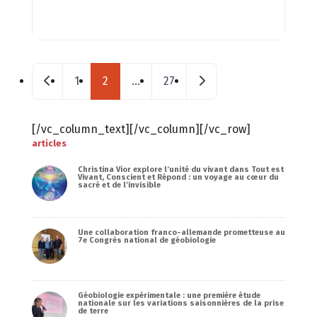
Posts navigation
Nouveaux postes
Messages plus ancien
1
2
…
27
[/vc_column_text][/vc_column][/vc_row]
articles
Christina Vior explore l’unité du vivant dans Tout est
Vivant, Conscient et Répond : un voyage au cœur du
sacré et de l’invisible
Une collaboration franco-allemande prometteuse au
7e Congrès national de géobiologie
Géobiologie expérimentale : une première étude
nationale sur les variations saisonnières de la prise
de terre