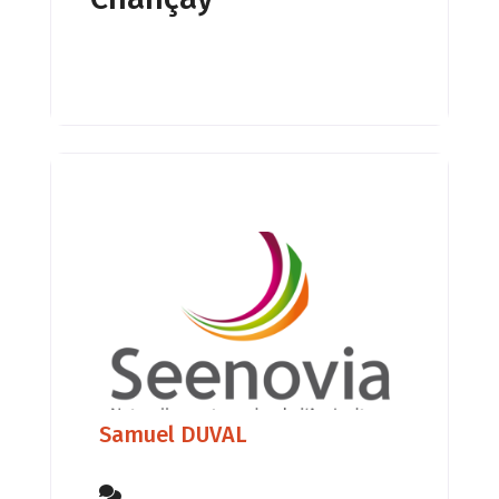
en bio-construction, matériaux
naturels- Soins holistiques
:Harmonisation des énergies dans
le but de relier les niveaux : CORPS –
AME – ESPRITPrendre
Samuel DUVAL