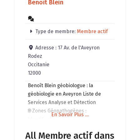
Benoît Blein
Type de membre:
Membre actif
Adresse :
17 Av. de l'Aveyron
Rodez
Occitanie
12000
Benoît Blein géobiologue ​: la
géobiologie en Aveyron Liste de
Services Analyse et Détection
🌐 Zones Géopathogènes :
En Savoir Plus ...
Identification précise avec
baguettes Radmaster. 📡 Champs
All Membre actif dans
Électromagnétiques HF : Sécurisez