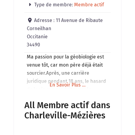
Type de membre:
Membre actif
Adresse :
11 Avenue de Ribaute
Corneilhan
Occitanie
34490
Ma passion pour la géobiologie est
venue tôt, car mon père déjà était
sourcier.Après, une carrière
juridique pendant 18 ans, le hasard
En Savoir Plus ...
de la vie m’a conduite vers la
géobiologie et aussi le feng shui
All Membre actif dans
traditionnel Et ,voici maintenant 14
Charleville-Mézières
ans que je consulte un peu partout,
en feng shui traditionnel et en
géobiologue et aussi que j’enseigne