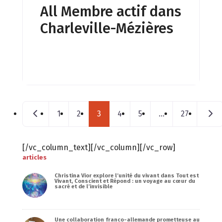
All Membre actif dans
Charleville-Mézières
Posts navigation
Nouveaux postes
Mess
1
2
3
4
5
…
27
[/vc_column_text][/vc_column][/vc_row]
articles
Christina Vior explore l’unité du vivant dans Tout est
Vivant, Conscient et Répond : un voyage au cœur du
sacré et de l’invisible
Une collaboration franco-allemande prometteuse au