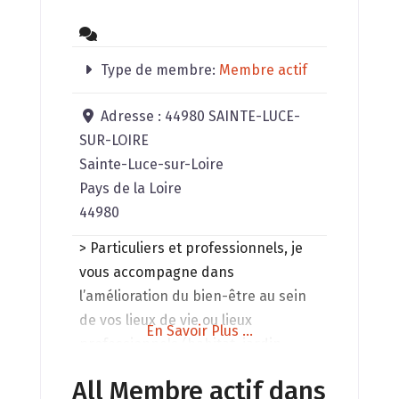
Type de membre:
Membre actif
Adresse :
44980 SAINTE-LUCE-
SUR-LOIRE
Sainte-Luce-sur-Loire
Pays de la Loire
44980
> Particuliers et professionnels, je
vous accompagne dans
l’amélioration du bien-être au sein
de vos lieux de vie ou lieux
En Savoir Plus ...
professionnels (habitat, jardin,
terrain à construire, exploitation
All Membre actif dans
agricole, éco-lieu, cabinet de