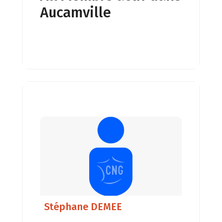
Aucamville
thérapeute…) > Ma pratique de la
géobiologie pour l’habitat et
l’agriculture, s’enrichie aussi de
d’autres disciplines (Feng Shui,
Permaculture, Biodynamie, Psycho-
aménagement…). > Mon objectif :
Offrir à chacun un
Stéphane DEMEE