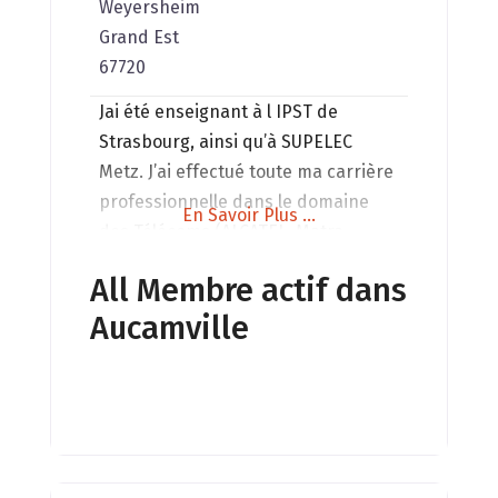
Weyersheim
Grand Est
67720
Jai été enseignant à l IPST de
Strasbourg, ainsi qu’à SUPELEC
Metz. J’ai effectué toute ma carrière
professionnelle dans le domaine
En Savoir Plus ...
des Télécoms (ALCATEL, Matra
Communication, SFR , SATMI
All Membre actif dans
Télécom). On me pose souvent des
Aucamville
questions sur l’ impact potentiel de
ces technologies sur nous, sur la
nature. Ce qui précède et le QI
GONG ainsi que l’intérêt pour les