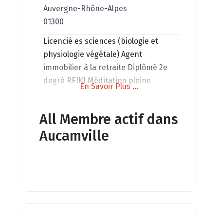
Auvergne-Rhône-Alpes
01300
Licencié es sciences (biologie et
physiologie végétale) Agent
immobilier à la retraite Diplômé 2e
degré REIKI Méditation pleine
En Savoir Plus ...
conscience Conseiller en
environnement électromagnétique
All Membre actif dans
Soin de lieux (habitations,
Aucamville
bâtiments agricoles, commerces,
ateliers ) Conférences, stages
,ateliers, sorties Nature .