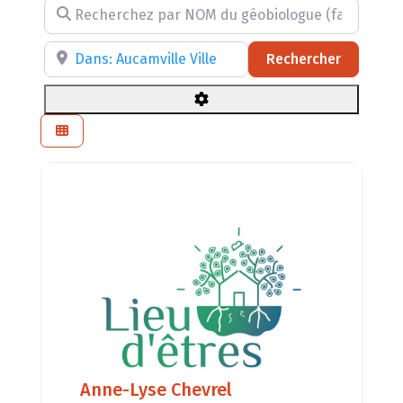
Recherchez par NOM du géobiologue (facultatif)
Recherchez par RÉGION, DÉPARTEMENT ou VILLE
Recherch
Rechercher
Anne-Lyse Chevrel