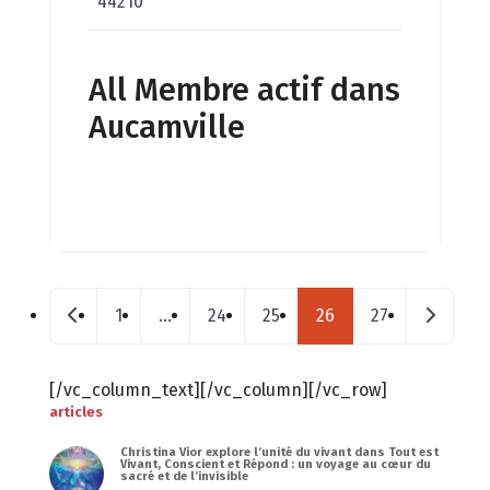
44210
All Membre actif dans
Aucamville
Posts navigation
Nouveaux postes
Message
1
…
24
25
26
27
[/vc_column_text][/vc_column][/vc_row]
articles
Christina Vior explore l’unité du vivant dans Tout est
Vivant, Conscient et Répond : un voyage au cœur du
sacré et de l’invisible