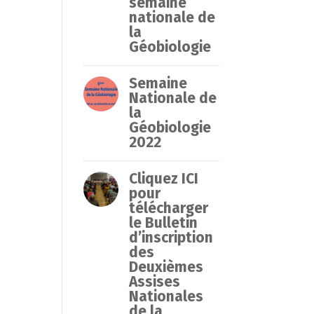
semaine
nationale de
la
Géobiologie
Semaine
Nationale de
la
Géobiologie
2022
Cliquez ICI
pour
télécharger
le Bulletin
d’inscription
des
Deuxièmes
Assises
Nationales
de la