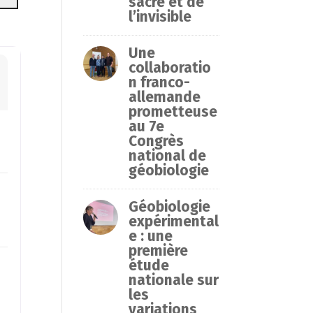
sacré et de
l’invisible
Une
collaboratio
n franco-
allemande
prometteuse
au 7e
Congrès
national de
géobiologie
Géobiologie
expérimental
e : une
première
étude
nationale sur
les
variations