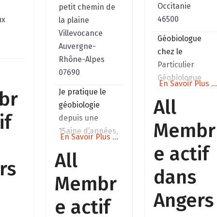
Occitanie
petit chemin de
46500
ux
la plaine
Villevocance
Géobiologue
Auvergne-
chez le
Rhône-Alpes
Particulier
07690
Géobiologue
En Savoir Plus ..
dans
Je pratique le
br
All
l’Entreprise
géobiologie
if
Géobiologue
depuis une
Membr
dans les
15aine d’années,
En Savoir Plus ...
élevages Sur
essentiellement
e actif
All
devis toutes
en milieu rural
rs
régions
dans
en maison
Membr
individuelles ou
Angers
appartements
e actif
que ce soit pour