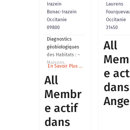
Irazein
Laurens
Bonac-Irazein
Fourqueva
Occitanie
Occitanie
09800
31450
Diagnostics
All
géobiologiques
des Habitats : –
Mem
Maisons
En Savoir Plus ...
e act
individuelles. –
All
Terrains à
dans
construire. –
Membr
Élevages,
Ange
exploitations
e actif
agricoles. –
Ateliers de
dans
fabrication,