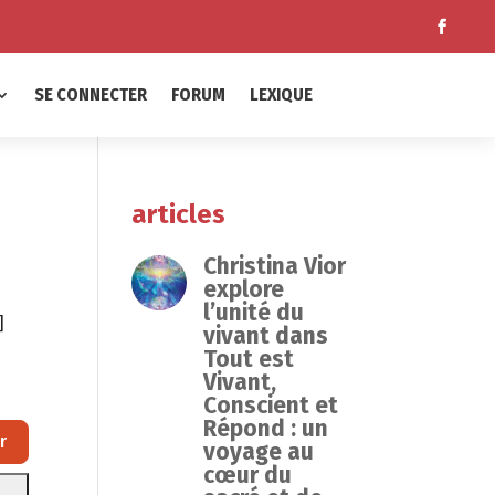
SE CONNECTER
FORUM
LEXIQUE
articles
Christina Vior
explore
l’unité du
]
vivant dans
Tout est
Vivant,
Conscient et
Répond : un
Rechercher
r
voyage au
cœur du