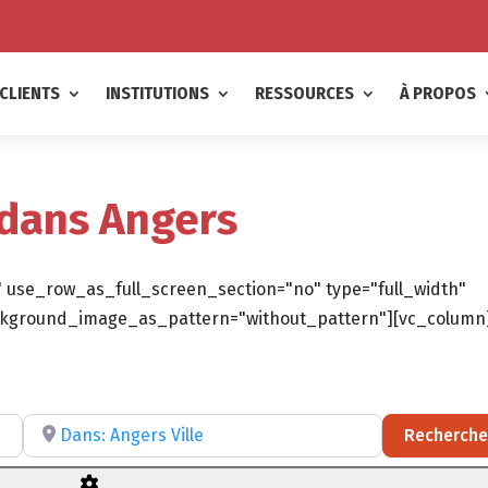
CLIENTS
INSTITUTIONS
RESSOURCES
À PROPOS
 dans Angers
 use_row_as_full_screen_section="no" type="full_width"
background_image_as_pattern="without_pattern"][vc_column
ltatif)
Recherchez par RÉGION, DÉPARTEMENT ou VILLE
Recherche