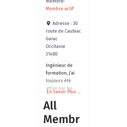
membre:
l’appareil
Membre actif
adéquat et
évalue votre
Adresse :
30
exposition selon
route de Caubiac
des seuils de
Garac
Occitanie
31480
Ingénieur de
formation, j’ai
toujours été
attiré par les
En Savoir Plus ...
phénomènes
All
que l’on nomme
ésotériques. Ces
Membr
phénomènes
sont en fait tout