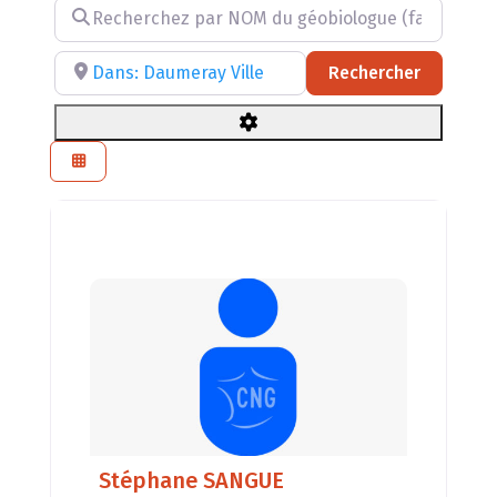
Recherchez par NOM du géobiologue (facultatif)
Recherchez par RÉGION, DÉPARTEMENT ou VILLE
Recherch
Rechercher
Stéphane SANGUE