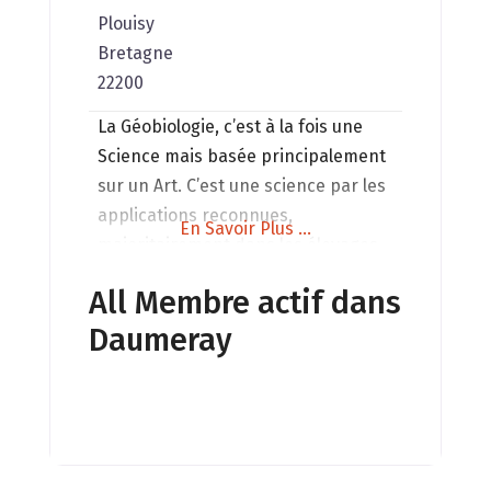
Plouisy
Bretagne
22200
La Géobiologie, c’est à la fois une
Science mais basée principalement
sur un Art. C’est une science par les
applications reconnues,
En Savoir Plus ...
majoritairement dans les élevages,
et un art dans la principale manière
All Membre actif dans
de le pratiquer, grâce au ressenti du
Daumeray
géobiologue. La géobiologie
consiste à la mise au meilleur
accord vibratoire possible des lieux,
avec les énergies des personnes,
des animaux,