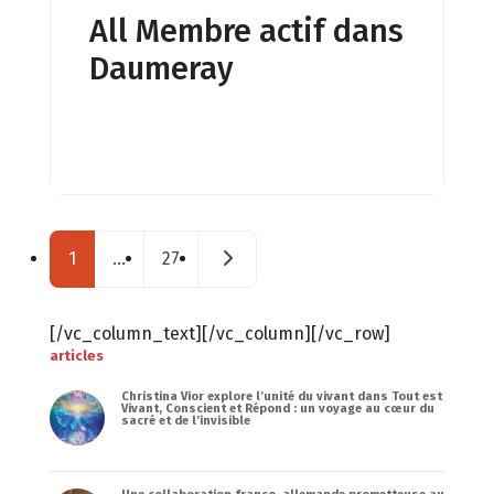
vie, je vous propose une étude qui
All Membre actif dans
prend en compte les
Daumeray
caractéristiques de votre lieu,
j’identifie ses particularités, pour
vous apporter une compréhension
sur les éléments qui vous
entourent,
Posts navigation
Messages plus anciens
1
…
27
[/vc_column_text][/vc_column][/vc_row]
articles
Christina Vior explore l’unité du vivant dans Tout est
Vivant, Conscient et Répond : un voyage au cœur du
sacré et de l’invisible