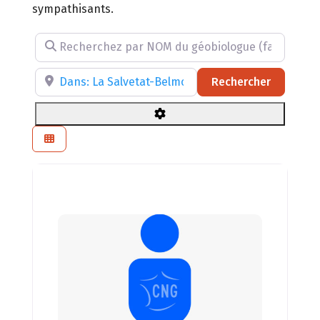
sympathisants.
Recherchez par NOM du géobiologue (facultatif)
Recherchez par RÉGION, DÉPARTEMENT ou VILLE
Recherch
Rechercher