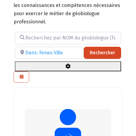
les connaissances et compétences nécessaires
pour exercer le métier de géobiologue
professionnel.
Recherchez par NOM du géobiologue (facultatif)
Recherchez par RÉGION, DÉPARTEMENT ou VILLE
Recherch
Rechercher