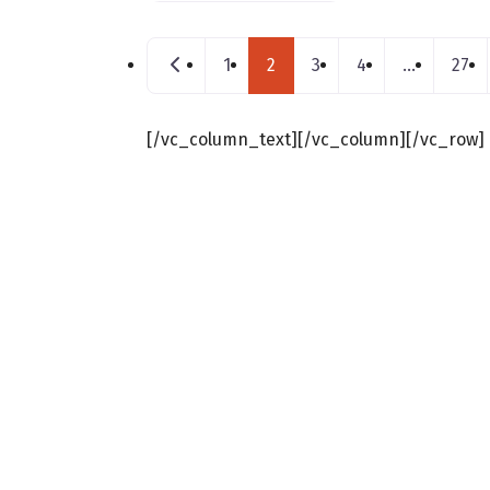
Posts navigation
Nouveaux postes
1
2
3
4
…
27
[/vc_column_text][/vc_column][/vc_row]