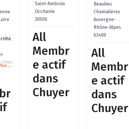
Saint-Ambroix
Beaulieu
Occitanie
zanne
Chamalières
30500
Loire
Auvergne-
Rhône-Alpes
All
63400
rtifié
Membr
All
de
e actif
e chez
Membr
lus ...
dans
e actif
e
Chuyer
br
dans
ONNEL
SIRET
if
Chuyer
6
n de
 :