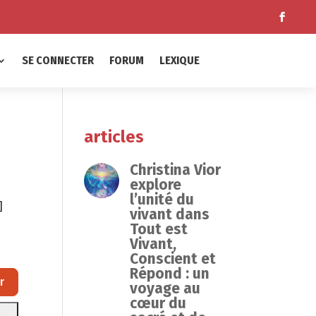
SE CONNECTER
FORUM
LEXIQUE
articles
Christina Vior
explore
l’unité du
]
vivant dans
Tout est
Vivant,
Conscient et
Répond : un
Rechercher
r
voyage au
cœur du