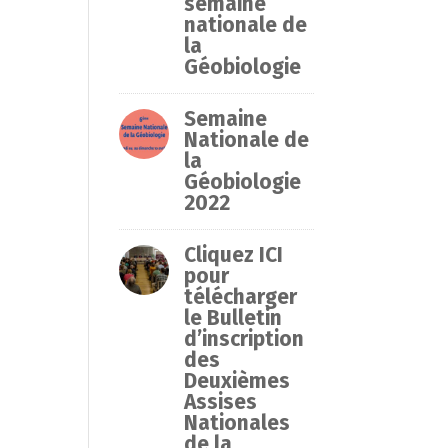
semaine
nationale de
la
Géobiologie
Semaine
Nationale de
la
Géobiologie
2022
Cliquez ICI
pour
télécharger
le Bulletin
d’inscription
des
Deuxièmes
Assises
Nationales
de la