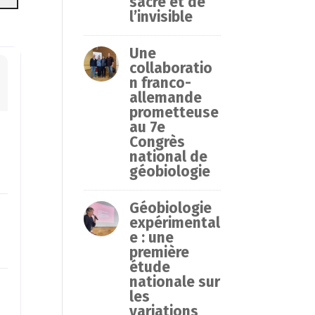
sacré et de
l’invisible
Une
collaboratio
n franco-
allemande
prometteuse
au 7e
Congrès
national de
géobiologie
Géobiologie
expérimental
e : une
première
étude
nationale sur
les
variations