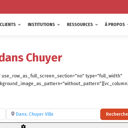
CLIENTS
INSTITUTIONS
RESSOURCES
À PROPOS
 dans Chuyer
 use_row_as_full_screen_section="no" type="full_width"
background_image_as_pattern="without_pattern"][vc_column
ltatif)
Recherchez par RÉGION, DÉPARTEMENT ou VILLE
Recherche