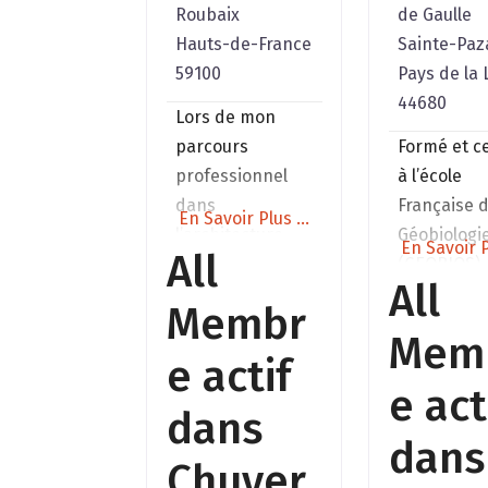
Roubaix
de Gaulle
Hauts-de-France
Sainte-Pa
59100
Pays de la 
44680
Lors de mon
parcours
Formé et ce
professionnel
à l’école
dans
Française 
En Savoir Plus ...
l’architecture
Géobiologi
En Savoir P
All
d’intérieur, j’ai
(GEOBIOS).
All
très tôt pris
Numéro d
Membr
conscience que
CARTE
Mem
la qualité d’un
PROFESSI
e actif
lieu ne se limite
N° 460 N° 
e act
pas à son
952 578 32
dans
esthétique, mais
Descriptio
dans
Chuyer
réside dans son
Géobiologie