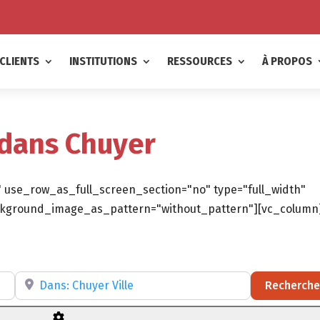
CLIENTS
INSTITUTIONS
RESSOURCES
À PROPOS
 dans Chuyer
 use_row_as_full_screen_section="no" type="full_width"
background_image_as_pattern="without_pattern"][vc_column
ltatif)
Recherchez par RÉGION, DÉPARTEMENT ou VILLE
Recherche