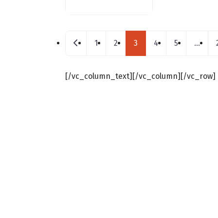
Posts navigation
Nouveaux postes
1
2
3
4
5
…
[/vc_column_text][/vc_column][/vc_row]