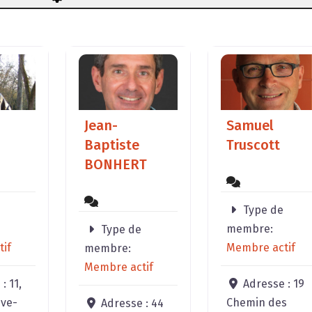
Jean-
Samuel
Baptiste
Truscott
BONHERT
Type de
membre:
Type de
if
Membre actif
membre:
Membre actif
 :
11,
Adresse :
19
ive-
Chemin des
Adresse :
44