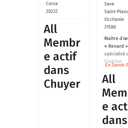
Corse
Save
20232
Saint-Plan
Occitanie
All
31580
Maître d’œ
Membr
« Renard »
e actif
spécialisé
l’habitat
En Savoir P
dans
écologique
All
patrimoine
Chuyer
ancien /
Mem
MH;Géobio
profession
e act
depuis 1993
Nous n’arr
dans
pas sur un 