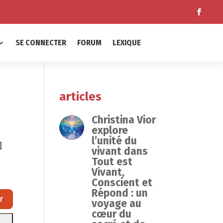
SE CONNECTER
FORUM
LEXIQUE
articles
Christina Vior
explore
l’unité du
]
vivant dans
Tout est
Vivant,
Conscient et
Répond : un
Rechercher
r
voyage au
cœur du