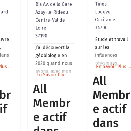
Tines
Bis Av. de la Gare
card
Lodève
Azay-le-Rideau
Occitanie
Centre-Val de
34700
Loire
37190
uvre
Etude et travail
,
sur les
J’ai découvert la
 dans
influences
géobiologie en
physiques,
2020 quand nous
lus ...
En Savoir Plus ..
 et
énergétiques et
avons, avec mon
En Savoir Plus ...
All
subtiles d’un lie
épouse, décidé
All
sur le vivant,
de faire appel à
br
Membr
logue
avec une
un géobiologue
Membr
nel
approche qui
pour nettoyer
if
e actif
. «
essaie d’être la
notre nouveau
e actif
ivons
plus simple et la
logis. Nous nous
dans
lieu
plus pratique
sommes formés