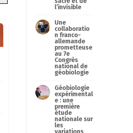
sacré et de
l’invisible
Une
collaboratio
n franco-
allemande
prometteuse
au 7e
Congrès
national de
géobiologie
Géobiologie
expérimental
e : une
première
étude
nationale sur
les
variations