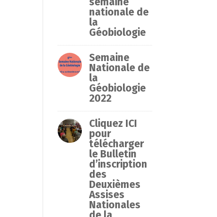
semaine
nationale de
la
Géobiologie
Semaine
Nationale de
la
Géobiologie
2022
Cliquez ICI
pour
télécharger
le Bulletin
d’inscription
des
Deuxièmes
Assises
Nationales
de la