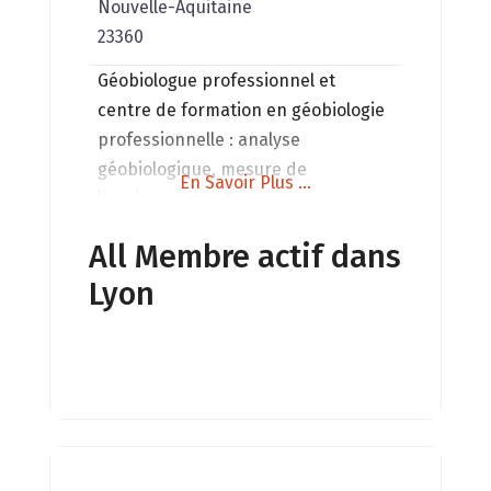
Nouvelle-Aquitaine
23360
Géobiologue professionnel et
centre de formation en géobiologie
professionnelle : analyse
géobiologique, mesure de
En Savoir Plus ...
l’environnement
électromagnétique, de la qualité de
All Membre actif dans
l’air, du Radon. Conseil en habitat
Lyon
sain.