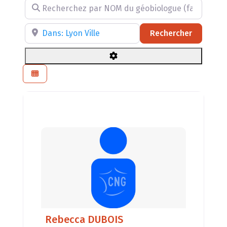
Recherchez par NOM du géobiologue (facultatif)
Recherchez par RÉGION, DÉPARTEMENT ou VILLE
Recherch
Rechercher
Rebecca DUBOIS