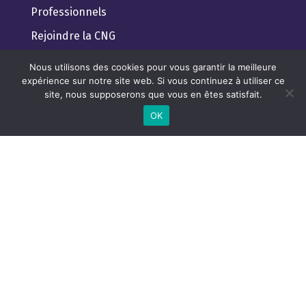
Professionnels
Rejoindre la CNG
Guide pratique du client
Nous utilisons des cookies pour vous garantir la meilleure
expérience sur notre site web. Si vous continuez à utiliser ce
Trouver un géobiologue Professionnel
site, nous supposerons que vous en êtes satisfait.
Lexique de géobiologie pour tous
OK
Règlement Général de Protection des Données
CONFEDERATION NATIONALE DE

GEOBIOLOGIE
FLEX-O
17 rue Océane
44800 Saint Herblain
France