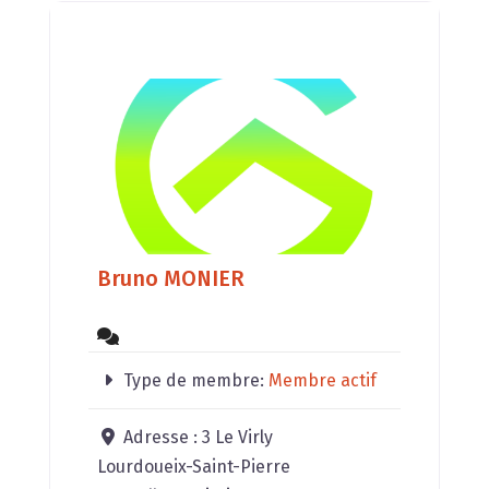
🏡 Harmonisation des Espaces :
Environnement équilibré.
🏠 Implantation de Maison :
Construction harmonieuse.
🏙️ Aménagement
Bruno MONIER
Type de membre:
Membre actif
Adresse :
3 Le Virly
Lourdoueix-Saint-Pierre