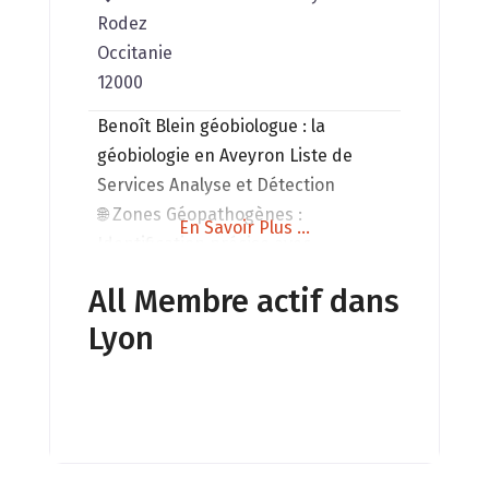
Rodez
Occitanie
12000
Benoît Blein géobiologue ​: la
géobiologie en Aveyron Liste de
Services Analyse et Détection
🌐 Zones Géopathogènes :
En Savoir Plus ...
Identification précise avec
baguettes Radmaster. 📡 Champs
All Membre actif dans
Électromagnétiques HF : Sécurisez
Lyon
votre environnement. 📶 Champs
Électromagnétiques BF : Pour une
maison saine. ☢️ Détection du
Radon : Prévention des risques.
🌬️ Mesure de la Qualité de l’Air
Harmonisation et Aménagement