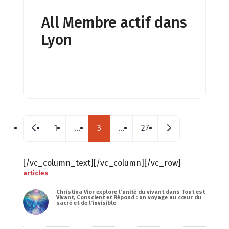
All Membre actif dans
Lyon
Posts navigation
Nouveaux postes
Messages plus a
1
…
3
…
27
[/vc_column_text][/vc_column][/vc_row]
articles
Christina Vior explore l’unité du vivant dans Tout est
Vivant, Conscient et Répond : un voyage au cœur du
sacré et de l’invisible