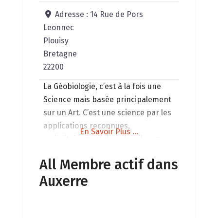
Adresse :
14 Rue de Pors
Leonnec
Plouisy
Bretagne
22200
La Géobiologie, c’est à la fois une
Science mais basée principalement
sur un Art. C’est une science par les
applications reconnues,
En Savoir Plus ...
majoritairement dans les élevages,
et un art dans la principale manière
All Membre actif dans
de le pratiquer, grâce au ressenti du
Auxerre
géobiologue. La géobiologie
consiste à la mise au meilleur
accord vibratoire possible des lieux,
avec les énergies des personnes,