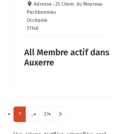
Adresse :
25 Chem. du Moureau
Pechbonnieu
Occitanie
31140
All Membre actif dans
Auxerre
Posts navigation
Messages plus anciens
1
…
27