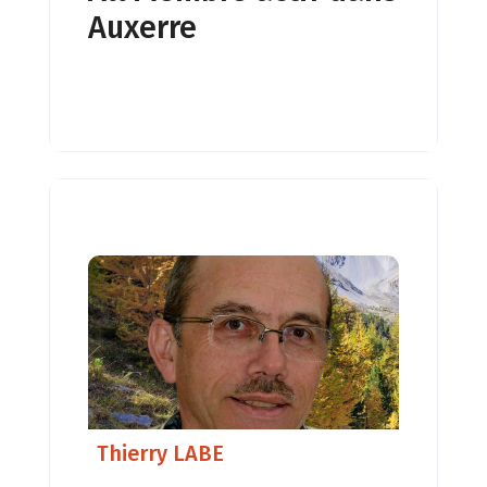
Auxerre
électromagnétiques perturbants. –
Détection des phénomènes
particuliers et traitement, –
Détections des problèmes liés au
sous-sol (failles, courant d’eau….) et
traitement, – Géobiologie appliquée
à
Thierry LABE