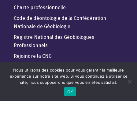
Charte professionnelle
Code de déontologie de la Confédération
Nationale de Géobiologie
Registre National des Géobiologues
Professionnels
Rejoindre la CNG
Guide pratique du client
Nous utilisons des cookies pour vous garantir la meilleure
expérience sur notre site web. Si vous continuez à utiliser ce
Trouver un géobiologue Professionnel
site, nous supposerons que vous en êtes satisfait.
Lexique de géobiologie pour tous
OK
Règlement Général de Protection des Données
CONFEDERATION NATIONALE DE

GEOBIOLOGIE