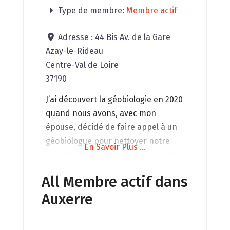
Type de membre:
Membre actif
Adresse :
44 Bis Av. de la Gare
Azay-le-Rideau
Centre-Val de Loire
37190
J’ai découvert la géobiologie en 2020
quand nous avons, avec mon
épouse, décidé de faire appel à un
géobiologue pour nettoyer notre
En Savoir Plus ...
nouveau logis. Nous nous sommes
formés tous les deux en 2021 et
All Membre actif dans
2022, elle s’étant orientée ensuite
Auxerre
vers la kinésiologie en tant que
professionnelle. La géobiologie me
passionne quotidiennement. Les