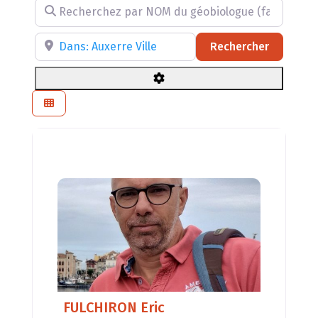
Recherchez par NOM du géobiologue (facultatif)
Recherchez par RÉGION, DÉPARTEMENT ou VILLE
Recherch
Rechercher
FULCHIRON Eric