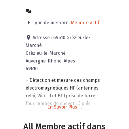
Type de membre:
Membre actif
Adresse :
69610 Grézieu-le-
Marché
Grézieu-le-Marché
Auvergne-Rhône-Alpes
69610
– Détection et mesure des champs
électromagnétiques HF (antennes
relai, Wifi….) et BF (prise de terre,
four, lampes de chevet….) puis
En Savoir Plus ...
recommandations si nécessaire de
modifications afin de faire baisser
All Membre actif dans
le plus possible les champs