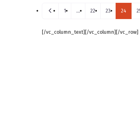
Posts navigation
Nouveaux postes
1
…
22
23
24
2
[/vc_column_text][/vc_column][/vc_row]