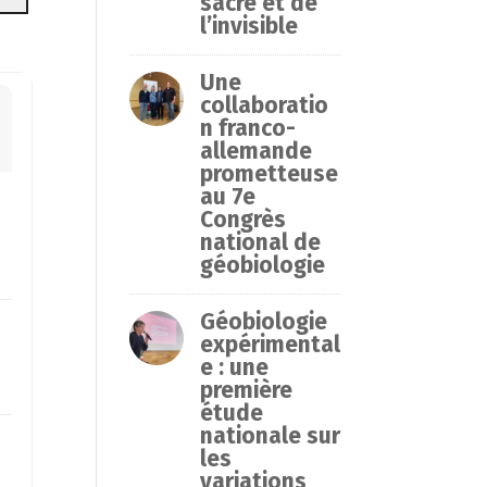
sacré et de
l’invisible
Une
collaboratio
n franco-
allemande
prometteuse
au 7e
Congrès
national de
géobiologie
Géobiologie
expérimental
e : une
première
étude
nationale sur
les
variations