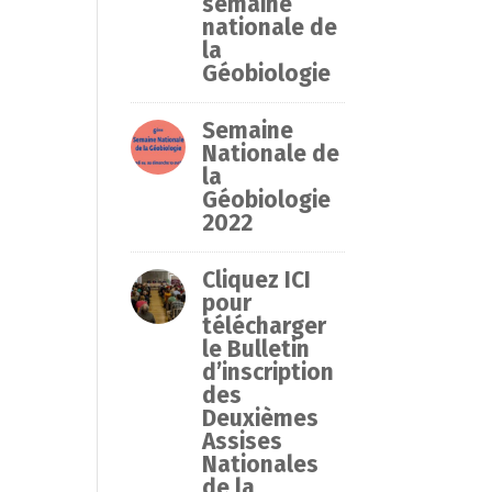
semaine
nationale de
la
Géobiologie
Semaine
Nationale de
la
Géobiologie
2022
Cliquez ICI
pour
télécharger
le Bulletin
d’inscription
des
Deuxièmes
Assises
Nationales
de la