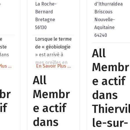
p
La Roche-
d'Ithurraldea
Bernard
Briscous
Bretagne
Nouvelle-
56130
Aquitaine
64240
e
Lorsque le terme
iste
de « géobiologie
All
 dans
» est arrivé à
t
mes oreilles en
Membr
lus ...
En Savoir Plus ...
ation
2005, ça été
All
e actif
e vie
comme une
porte qui
br
Membr
dans
els.I
doucement allait
ns sur
s’ouvrir et
if
e actif
Thiervi
grandir vers un
ons
monde par
dans
le-sur-
,
lequel j’étais