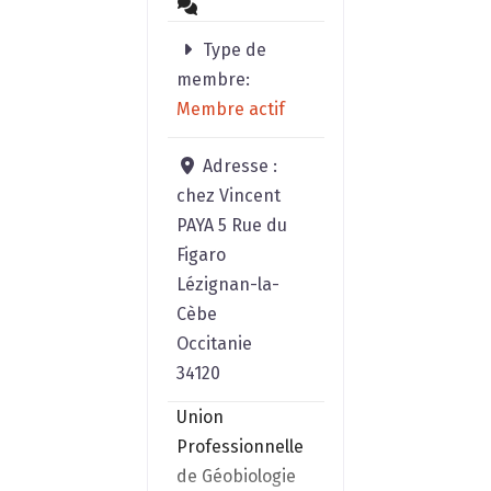
Créateur
Type de
d’objets
membre:
énergétiqu
Membre actif
cuivre et d
dispositifs
Adresse :
d’harmonis
chez Vincent
destinés à
PAYA 5 Rue du
accompag
Figaro
durableme
Lézignan-la-
l’équilibre
Cèbe
lieux.
Occitanie
34120
Union
Professionnelle
de Géobiologie