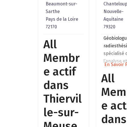
Beaumont-sur-
Chantelou
Sarthe
Nouvelle-
Pays de la Loire
Aquitaine
72170
79320
Géobiologu
All
radiesthés
spécialisé
Membr
l’analyse e
En Savoir P
e actif
l’harmonis
All
des lieux d
dans
et espaces
Mem
professionn
Thiervil
nterventio
e act
les
le-sur-
perturbati
dans
Meuse
telluriques