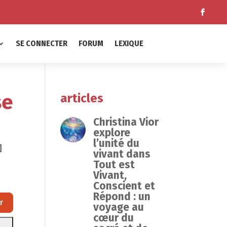
SE CONNECTER
FORUM
LEXIQUE
se
articles
Christina Vior
explore
l’unité du
]
vivant dans
Tout est
Vivant,
Conscient et
Répond : un
Rechercher
r
voyage au
cœur du