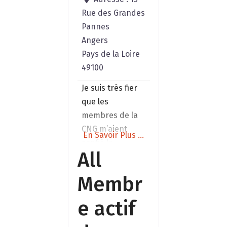
sensibleme
Rue des Grandes
pollutions
Pannes
électro-
Angers
magnétiqu
Pays de la Loire
(équipeme
49100
ménager, re
Je suis très fier
que les
membres de la
CNG m’aient
En Savoir Plus ...
confié la
All
présidence de
l’association en
Membr
Novembre 2025.
Un énorme
e actif
challenge pour
faire