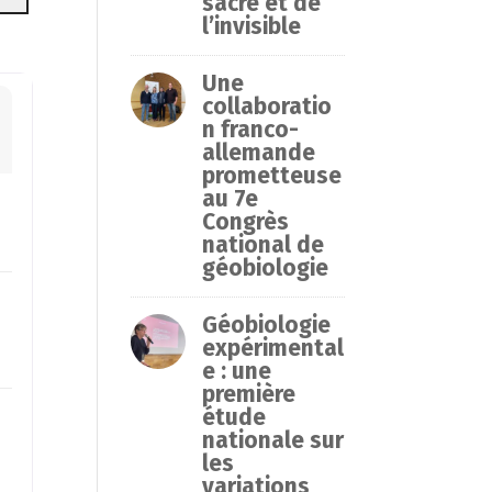
sacré et de
l’invisible
Une
collaboratio
n franco-
allemande
prometteuse
au 7e
Congrès
national de
géobiologie
Géobiologie
expérimental
e : une
première
étude
nationale sur
les
variations