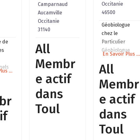
Occitanie
Camparnaud
46500
Aucamville
Occitanie
Géobiologue
31140
chez le
e de
Particulier
All
es
Géobiologue
En Savoir Plus ..
dans
Membr
All
nels
l’Entreprise
lus ...
e actif
e
Géobiologue
Membr
;
dans les
dans
n
élevages Sur
e actif
br
devis toutes
Toul
s,
régions
dans
if
e
Toul
r vos