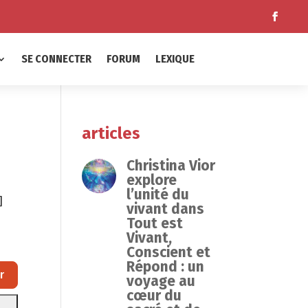
SE CONNECTER
FORUM
LEXIQUE
articles
Christina Vior
explore
l’unité du
]
vivant dans
Tout est
Vivant,
Conscient et
Répond : un
Rechercher
r
voyage au
cœur du