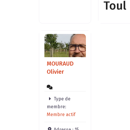
Toul
Spécialisat
Construire
vous un lie
phase avec
aspiration
profondes
(famille, co
affaires, ja
MOURAUD
…). Neutral
Olivier
les influen
nocives liée
présence 
failles et a
Type de
passage d
membre:
courants d
Membre actif
souterrains
Atténuer
Adresse :
15