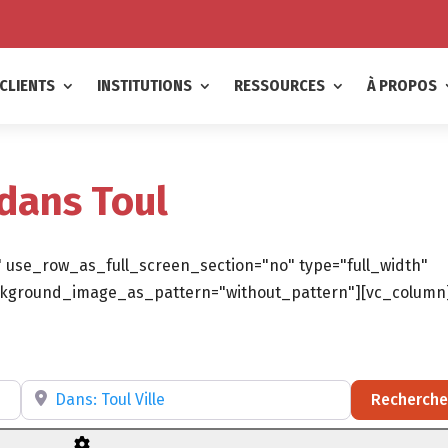
CLIENTS
INSTITUTIONS
RESSOURCES
À PROPOS
 dans Toul
 use_row_as_full_screen_section="no" type="full_width"
background_image_as_pattern="without_pattern"][vc_column
ltatif)
Recherchez par RÉGION, DÉPARTEMENT ou VILLE
Recherche