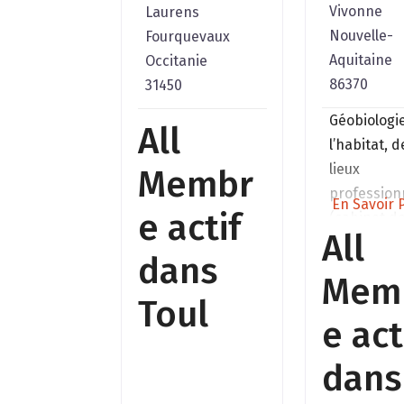
Vivonne
Laurens
Nouvelle-
Fourquevaux
Aquitaine
Occitanie
86370
31450
Géobiologi
All
l’habitat, d
lieux
Membr
profession
En Savoir P
e actif
(cabinet d
All
thérapeute
dans
exploitatio
Mem
agricole,
Toul
restaurant
e act
…)Approch
centrée su
dans
besoins.