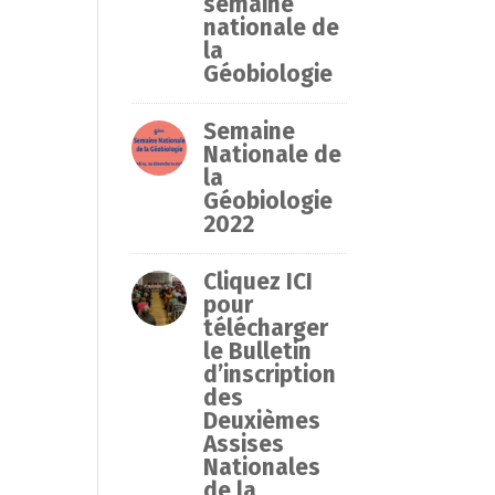
semaine
nationale de
la
Géobiologie
Semaine
Nationale de
la
Géobiologie
2022
Cliquez ICI
pour
télécharger
le Bulletin
d’inscription
des
Deuxièmes
Assises
Nationales
de la