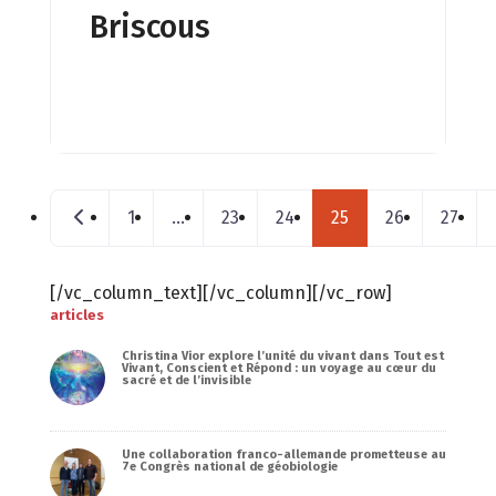
Briscous
Posts navigation
Nouveaux postes
1
…
23
24
25
26
27
[/vc_column_text][/vc_column][/vc_row]
articles
Christina Vior explore l’unité du vivant dans Tout est
Vivant, Conscient et Répond : un voyage au cœur du
sacré et de l’invisible
Une collaboration franco-allemande prometteuse au
7e Congrès national de géobiologie