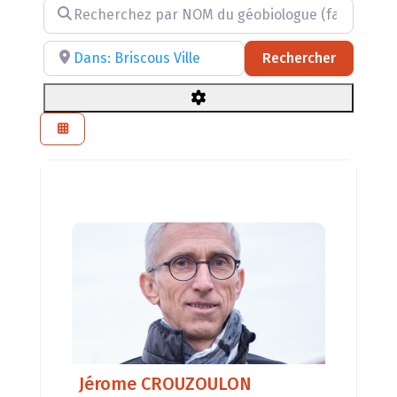
Recherchez par NOM du géobiologue (facultatif)
Recherchez par RÉGION, DÉPARTEMENT ou VILLE
Recherch
Rechercher
Jérome CROUZOULON