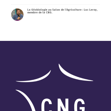
La Géobiologie au Salon de l’Agriculture : Luc Leroy,
membre de la CNG.