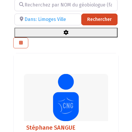
Recherchez par NOM du géobiologue (facultatif)
Recherchez par RÉGION, DÉPARTEMENT ou VILLE
Recherch
Rechercher
Stéphane SANGUE