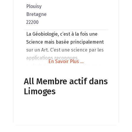
Plouisy
Bretagne
22200
La Géobiologie, c’est à la fois une
Science mais basée principalement
sur un Art. C’est une science par les
applications reconnues,
En Savoir Plus ...
majoritairement dans les élevages,
et un art dans la principale manière
All Membre actif dans
de le pratiquer, grâce au ressenti du
Limoges
géobiologue. La géobiologie
consiste à la mise au meilleur
accord vibratoire possible des lieux,
avec les énergies des personnes,
des animaux,