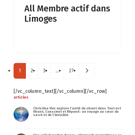
vie, je vous propose une étude qui
All Membre actif dans
prend en compte les
Limoges
caractéristiques de votre lieu,
j’identifie ses particularités, pour
vous apporter une compréhension
sur les éléments qui vous
entourent,
Posts navigation
Messages plus anciens
1
2
3
…
27
[/vc_column_text][/vc_column][/vc_row]
articles
Christina Vior explore l’unité du vivant dans Tout est
Vivant, Conscient et Répond : un voyage au cœur du
sacré et de l’invisible