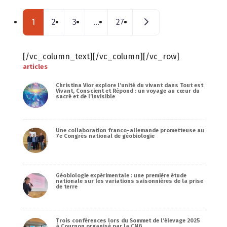
Posts navigation
Messages plus anciens
1
2
3
…
27
[/vc_column_text][/vc_column][/vc_row]
articles
Christina Vior explore l’unité du vivant dans Tout est
Vivant, Conscient et Répond : un voyage au cœur du
sacré et de l’invisible
Une collaboration franco-allemande prometteuse au
7e Congrès national de géobiologie
Géobiologie expérimentale : une première étude
nationale sur les variations saisonnières de la prise
de terre
Trois conférences lors du Sommet de l’élevage 2025
à Cournon organisé par la CNG