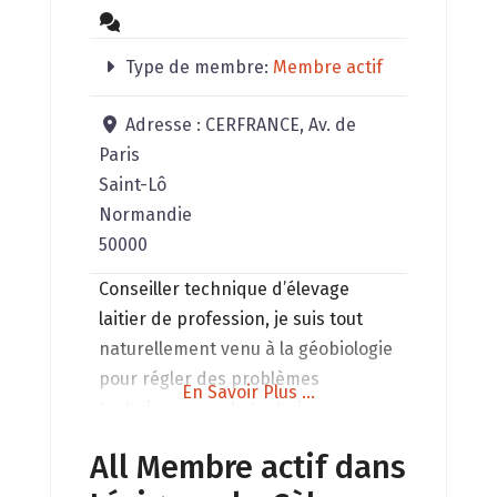
Type de membre:
Membre actif
Adresse :
CERFRANCE, Av. de
Paris
Saint-Lô
Normandie
50000
Conseiller technique d’élevage
laitier de profession, je suis tout
naturellement venu à la géobiologie
pour régler des problèmes
En Savoir Plus ...
techniques que la technique
classique ne réglait pas. Formé par
All Membre actif dans
Luc Leroy et Stéphane Demée, je