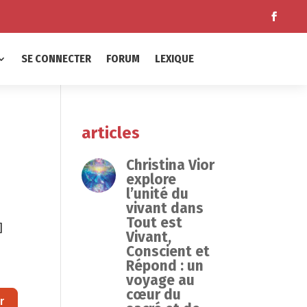
SE CONNECTER
FORUM
LEXIQUE
articles
Christina Vior
explore
l’unité du
vivant dans
Tout est
]
Vivant,
Conscient et
Répond : un
voyage au
cœur du
Rechercher
r