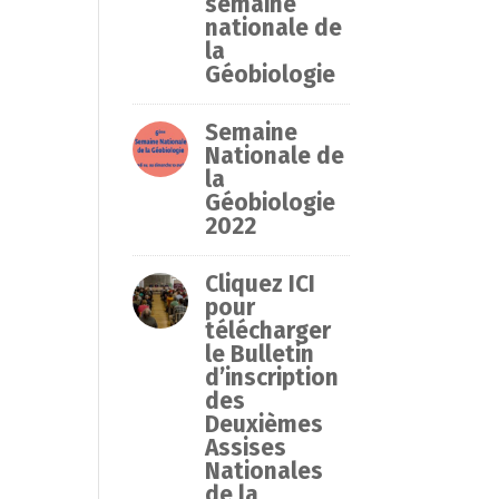
semaine
nationale de
la
Géobiologie
Semaine
Nationale de
la
Géobiologie
2022
Cliquez ICI
pour
télécharger
le Bulletin
d’inscription
des
Deuxièmes
Assises
Nationales
de la