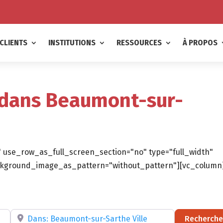
CLIENTS
INSTITUTIONS
RESSOURCES
À PROPOS
 dans Beaumont-sur-
 use_row_as_full_screen_section="no" type="full_width"
background_image_as_pattern="without_pattern"][vc_column
ltatif)
Recherchez par RÉGION, DÉPARTEMENT ou VILLE
Recherche