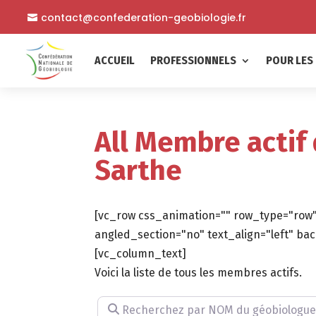
contact@confederation-geobiologie.fr
ACCUEIL
PROFESSIONNELS
POUR LES 
All Membre actif
Sarthe
[vc_row css_animation="" row_type="row"
angled_section="no" text_align="left" 
[vc_column_text]
Voici la liste de tous les membres actifs.
Recherchez par NOM du géobiologue (facu