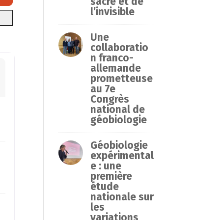
sacré et de
l’invisible
Une
collaboratio
n franco-
allemande
prometteuse
au 7e
Congrès
national de
géobiologie
Géobiologie
expérimental
e : une
première
étude
nationale sur
les
variations