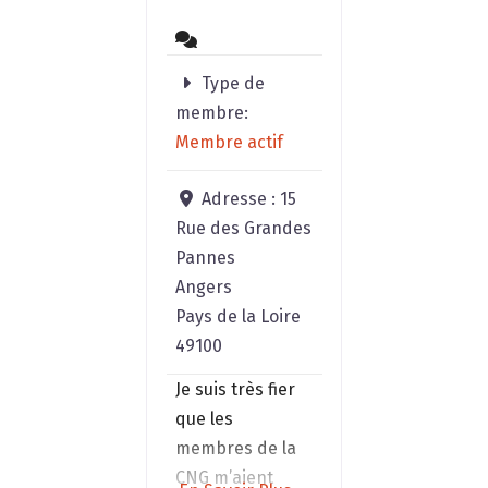
souterrains
Atténuer
sensibleme
Type de
pollutions
membre:
électro-
Membre actif
magnétiqu
(équipeme
Adresse :
15
ménager, re
Rue des Grandes
Pannes
Angers
Pays de la Loire
49100
Je suis très fier
que les
membres de la
CNG m’aient