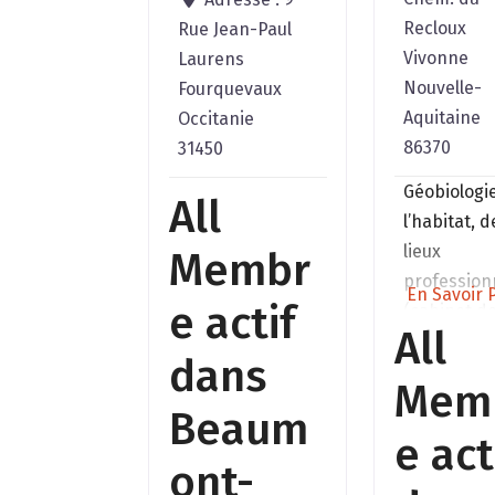
Recloux
Rue Jean-Paul
Vivonne
Laurens
Nouvelle-
Fourquevaux
Aquitaine
Occitanie
86370
31450
Géobiologi
All
l’habitat, d
lieux
Membr
profession
En Savoir P
e actif
(cabinet d
All
thérapeute
dans
exploitatio
Mem
agricole,
Beaum
restaurant
e act
…)Approch
ont-
centrée su