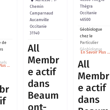
Thégra
Chemin
Occitanie
Camparnaud
46500
Aucamville
Occitanie
Géobiologue
31140
chez le
e de
Particulier
All
es
Géobiologue
En Savoir Plus ..
dans
Membr
All
nels
l’Entreprise
lus ...
e actif
e
Géobiologue
Membr
;
dans les
dans
n
élevages Sur
e actif
br
devis toutes
Beaum
s,
régions
dans
if
e
ont-
r vos