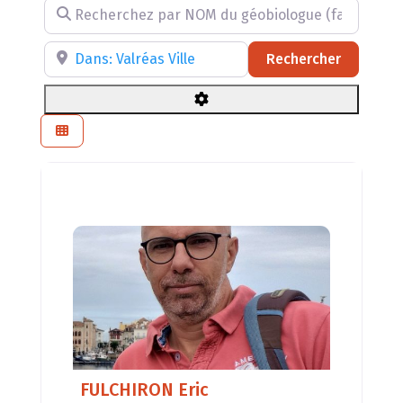
Recherchez par NOM du géobiologue (facultatif)
Recherchez par RÉGION, DÉPARTEMENT ou VILLE
Recherch
Rechercher
FULCHIRON Eric