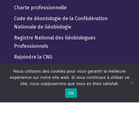
Charte professionnelle
Code de déontologie de la Confédération
Nationale de Géobiologie
Registre National des Géobiologues
Professionnels
Rejoindre la CNG
Guide pratique du client
Nous utilisons des cookies pour vous garantir la meilleure
expérience sur notre site web. Si vous continuez à utiliser ce
Trouver un géobiologue Professionnel
site, nous supposerons que vous en êtes satisfait.
Lexique de géobiologie pour tous
OK
Règlement Général de Protection des Données
CONFEDERATION NATIONALE DE

GEOBIOLOGIE