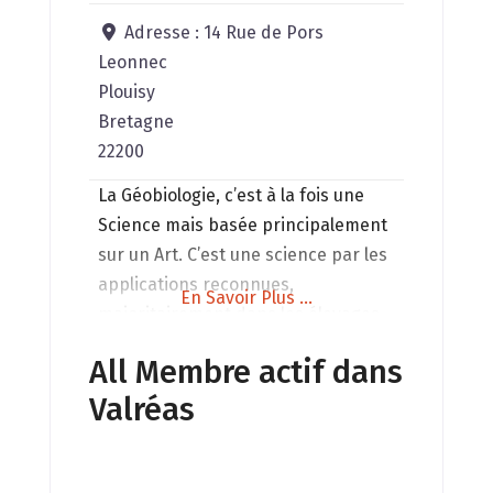
Adresse :
14 Rue de Pors
Leonnec
Plouisy
Bretagne
22200
La Géobiologie, c’est à la fois une
Science mais basée principalement
sur un Art. C’est une science par les
applications reconnues,
En Savoir Plus ...
majoritairement dans les élevages,
et un art dans la principale manière
All Membre actif dans
de le pratiquer, grâce au ressenti du
Valréas
géobiologue. La géobiologie
consiste à la mise au meilleur
accord vibratoire possible des lieux,
avec les énergies des personnes,