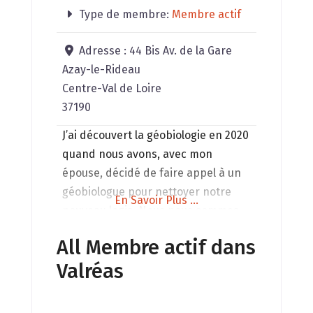
Type de membre:
Membre actif
Adresse :
44 Bis Av. de la Gare
Azay-le-Rideau
Centre-Val de Loire
37190
J’ai découvert la géobiologie en 2020
quand nous avons, avec mon
épouse, décidé de faire appel à un
géobiologue pour nettoyer notre
En Savoir Plus ...
nouveau logis. Nous nous sommes
formés tous les deux en 2021 et
All Membre actif dans
2022, elle s’étant orientée ensuite
Valréas
vers la kinésiologie en tant que
professionnelle. La géobiologie me
passionne quotidiennement. Les