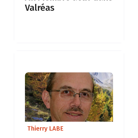
Valréas
électromagnétiques perturbants. –
Détection des phénomènes
particuliers et traitement, –
Détections des problèmes liés au
sous-sol (failles, courant d’eau….) et
traitement, – Géobiologie appliquée
à
Thierry LABE