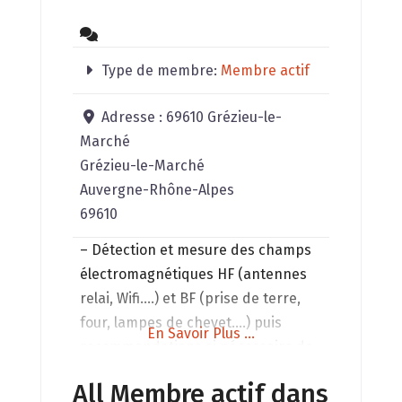
Type de membre:
Membre actif
Adresse :
69610 Grézieu-le-
Marché
Grézieu-le-Marché
Auvergne-Rhône-Alpes
69610
– Détection et mesure des champs
électromagnétiques HF (antennes
relai, Wifi….) et BF (prise de terre,
four, lampes de chevet….) puis
En Savoir Plus ...
recommandations si nécessaire de
modifications afin de faire baisser
All Membre actif dans
le plus possible les champs