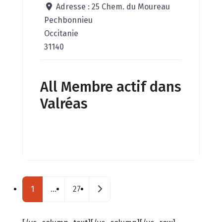
Adresse :
25 Chem. du Moureau
Pechbonnieu
Occitanie
31140
All Membre actif dans
Valréas
Posts navigation
Messages plus anciens
1
…
27