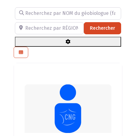
Recherchez par NOM du géobiologue (facultatif)
Recherchez par RÉGION, DÉPARTEMENT ou VILLE
Recherch
Rechercher