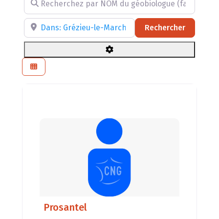
Recherchez par NOM du géobiologue (facultatif)
Recherchez par RÉGION, DÉPARTEMENT ou VILLE
Recherch
Rechercher
Prosantel