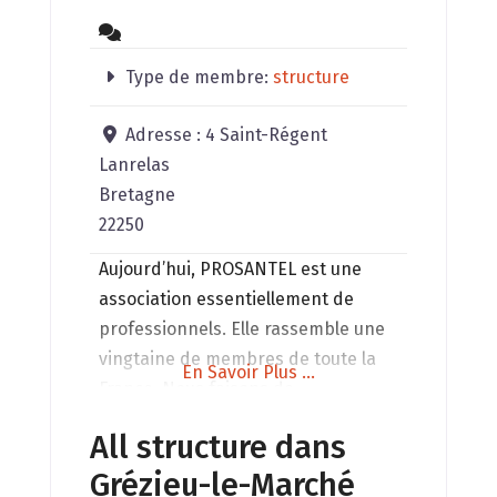
Type de membre:
structure
Adresse :
4 Saint-Régent
Lanrelas
Bretagne
22250
Aujourd’hui, PROSANTEL est une
association essentiellement de
professionnels. Elle rassemble une
vingtaine de membres de toute la
En Savoir Plus ...
France. Nous faisons de
l’autoformation, de l’information et
All structure dans
nous invitons régulièrement des
Grézieu-le-Marché
personnes extérieures à venir